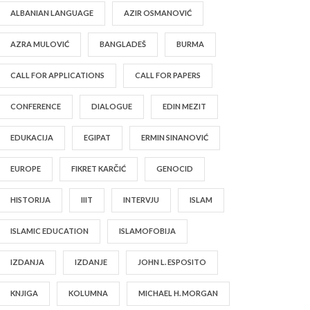
ALBANIAN LANGUAGE
AZIR OSMANOVIĆ
AZRA MULOVIĆ
BANGLADEŠ
BURMA
CALL FOR APPLICATIONS
CALL FOR PAPERS
CONFERENCE
DIALOGUE
EDIN MEZIT
EDUKACIJA
EGIPAT
ERMIN SINANOVIĆ
EUROPE
FIKRET KARČIĆ
GENOCID
HISTORIJA
IIIT
INTERVJU
ISLAM
ISLAMIC EDUCATION
ISLAMOFOBIJA
IZDANJA
IZDANJE
JOHN L. ESPOSITO
KNJIGA
KOLUMNA
MICHAEL H. MORGAN