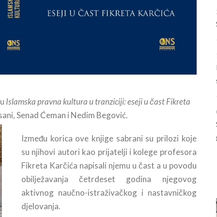
ju
Islamska pravna kultura u tranziciji: eseji u čast Fikreta
asani, Senad Ćeman i Nedim Begović.
Između korica ove knjige sabrani su prilozi koje
su njihovi autori kao prijatelji i kolege profesora
Fikreta Karčića napisali njemu u čast a u povodu
obilježavanja četrdeset godina njegovog
aktivnog naučno-istraživačkog i nastavničkog
djelovanja.