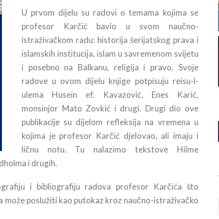
U prvom dijelu su radovi o temama kojima se
profesor Karčić bavio u svom naučno-
istraživačkom radu: historija šerijatskog prava i
islamskih institucija, islam u savremenom svijetu
i posebno na Balkanu, religija i pravo. Svoje
radove u ovom dijelu knjige potpisuju reisu-l-
ulema Husein ef. Kavazović, Enes Karić,
monsinjor Mato Zovkić i drugi. Drugi dio ove
publikacije su dijelom refleksija na vremena u
kojima je profesor Karčić djelovao, ali imaju i
ličnu notu. Tu nalazimo tekstove Hilme
dholma i drugih.
ografiju i bibliografiju radova profesor Karčića što
a može poslužiti kao putokaz kroz naučno-istraživačko