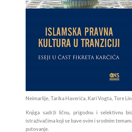
Neimarlije, Tarika Haverića, Kari Vogta, Tore Lin
Knjiga sadrži ličnu, prigodnu i selektivnu bi
istraživačima koji se bave ovim i srodnim temam
putovanje.