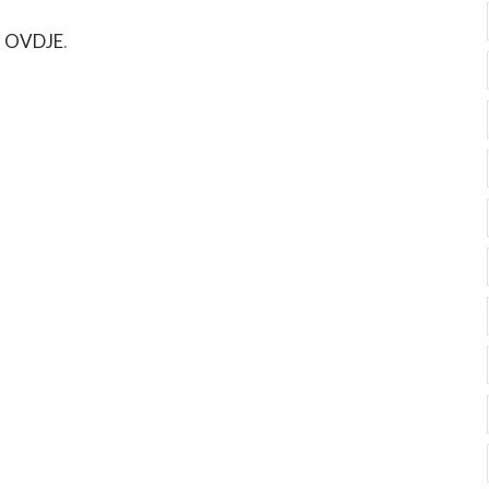
i
OVDJE
.