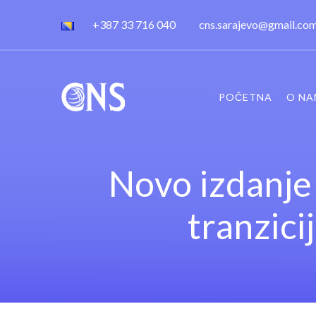
+387 33 716 040
cns.sarajevo@gmail.co
POČETNA
O NA
Novo izdanje
tranzici