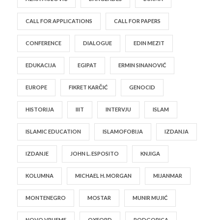
CALL FOR APPLICATIONS
CALL FOR PAPERS
CONFERENCE
DIALOGUE
EDIN MEZIT
EDUKACIJA
EGIPAT
ERMIN SINANOVIĆ
EUROPE
FIKRET KARČIĆ
GENOCID
HISTORIJA
IIIT
INTERVJU
ISLAM
ISLAMIC EDUCATION
ISLAMOFOBIJA
IZDANJA
IZDANJE
JOHN L. ESPOSITO
KNJIGA
KOLUMNA
MICHAEL H. MORGAN
MIJANMAR
MONTENEGRO
MOSTAR
MUNIR MUJIĆ
NOVO VRIJEME
OXFORD
PODGORICA