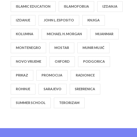
ISLAMIC EDUCATION
ISLAMOFOBIJA
IZDANJA
IZDANJE
JOHN L. ESPOSITO
KNJIGA
KOLUMNA
MICHAEL H. MORGAN
MIJANMAR
MONTENEGRO
MOSTAR
MUNIR MUJIĆ
NOVO VRIJEME
OXFORD
PODGORICA
PRIKAZ
PROMOCIJA
RADIONICE
ROHINJE
SARAJEVO
SREBRENICA
SUMMER SCHOOL
TERORIZAM