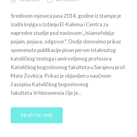
Sredinom mjeseca juna 2014. godine iz štampe je
izašla knjiga u izdanju El-Kalema i Centra za
napredne studije pod naslovom „Islamofobija:
pojam, pojava, odgovor“. Ovdje donosimo prikaz
spomenute publikacije pisan perom istaknutog
katoličkog teologa i umirovljenog profesora
Katoličkog bogoslovnog fakulteta u Sarajevu prof.
Mate Zovkića. Prikaz je objavljen u naučnom
časopisu Katoličkog bogoslovnog
fakulteta Vrhbosnensia čije je...
PROČITAJ VIŠE