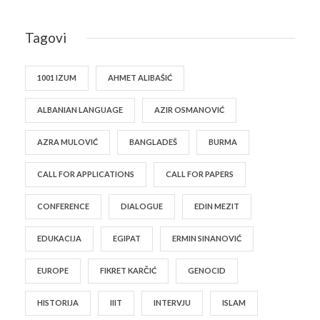
Tagovi
1001 IZUM
AHMET ALIBAŠIĆ
ALBANIAN LANGUAGE
AZIR OSMANOVIĆ
AZRA MULOVIĆ
BANGLADEŠ
BURMA
CALL FOR APPLICATIONS
CALL FOR PAPERS
CONFERENCE
DIALOGUE
EDIN MEZIT
EDUKACIJA
EGIPAT
ERMIN SINANOVIĆ
EUROPE
FIKRET KARČIĆ
GENOCID
HISTORIJA
IIIT
INTERVJU
ISLAM