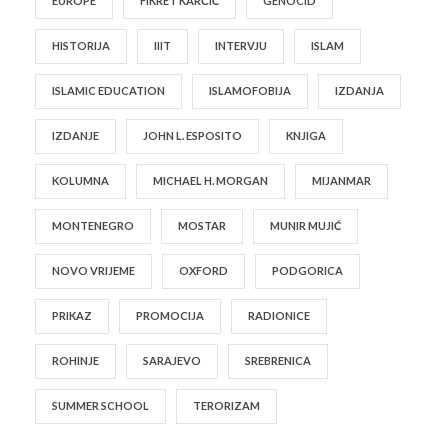
EUROPE
FIKRET KARČIĆ
GENOCID
HISTORIJA
IIIT
INTERVJU
ISLAM
ISLAMIC EDUCATION
ISLAMOFOBIJA
IZDANJA
IZDANJE
JOHN L. ESPOSITO
KNJIGA
KOLUMNA
MICHAEL H. MORGAN
MIJANMAR
MONTENEGRO
MOSTAR
MUNIR MUJIĆ
NOVO VRIJEME
OXFORD
PODGORICA
PRIKAZ
PROMOCIJA
RADIONICE
ROHINJE
SARAJEVO
SREBRENICA
SUMMER SCHOOL
TERORIZAM