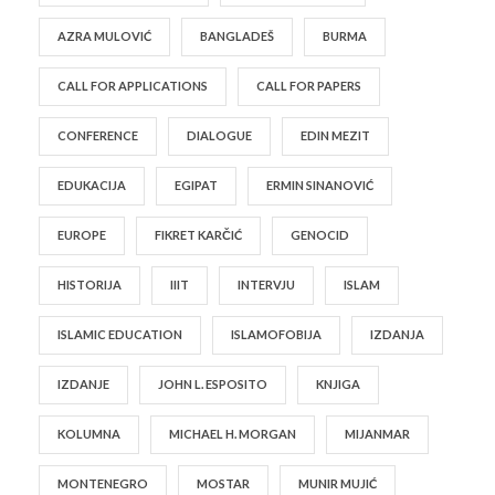
AZRA MULOVIĆ
BANGLADEŠ
BURMA
CALL FOR APPLICATIONS
CALL FOR PAPERS
CONFERENCE
DIALOGUE
EDIN MEZIT
EDUKACIJA
EGIPAT
ERMIN SINANOVIĆ
EUROPE
FIKRET KARČIĆ
GENOCID
HISTORIJA
IIIT
INTERVJU
ISLAM
ISLAMIC EDUCATION
ISLAMOFOBIJA
IZDANJA
IZDANJE
JOHN L. ESPOSITO
KNJIGA
KOLUMNA
MICHAEL H. MORGAN
MIJANMAR
MONTENEGRO
MOSTAR
MUNIR MUJIĆ