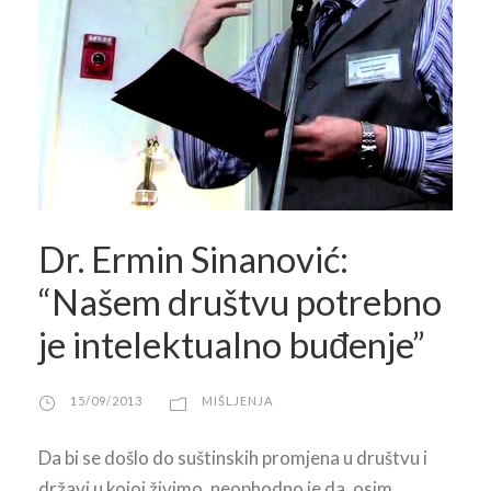
Dr. Ermin Sinanović:
“Našem društvu potrebno
je intelektualno buđenje”
15/09/2013
MIŠLJENJA
Da bi se došlo do suštinskih promjena u društvu i
državi u kojoj živimo, neophodno je da, osim