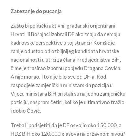
Zatezanje do pucanja
Zašto bi politički aktivni, građanski orijentirani
Hrvati ili Bošnjaci izabrali DF ako znaju da nemaju
kadrovske perspektive u toj stranci? Komšić je
ranije odustao od ozbiljnijeg kandidata hrvatske
nacionalnosti u utrci za člana Predsjedništva BiH,
čime je trasirao izbornu pobjedu Dragana Čovića.
A nije morao. I to nije bilo sve od DF-a. Kod
raspodjele zamjeničkih ministarskih pozicija u
Vijeću ministara BiH pristali su na jednu zamjeničku
poziciju, naspram četiri, koliko je ultimativno tražio
i dobio Čović.
Treba li podsjetiti da je DF osvojio oko 150.000, a
HDZ BiH oko 120.000 glasova na državnom nivou?