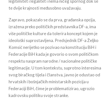
legitimitet i legalitet i nema ničeg spornog dok se
te dvije krajnosti međusobno uvažavaju.
Zapravo, pokazalo se da prva, građanska opcija,
izražena preko političkih predstavnika DF-a, ima
više političke kulture da tolerira koncept kojem je
ideološki suprostavljena. Predsjednik DF-a Željko
Komsić nerijetko se pozivao na konstituciju BiH i
Federacije BiH kada je govorio o svom političkom
respektu naspram narodne / nacionalne političke
legitimacije. U tom kontekstu, suprotno interesima
svog biračkog tijela i članstva, javno je odustao od
hrvatskih i bošnjačkih ministarskih pozicija u
Federaciji BiH, čime je problematizirao, ugrozio
kadrovsku politiku svoje stranke.