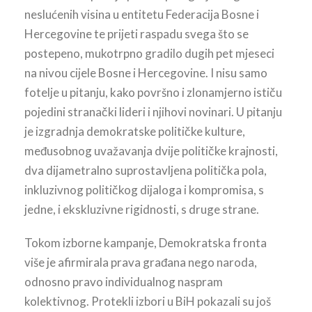
neslućenih visina u entitetu Federacija Bosne i
Hercegovine te prijeti raspadu svega što se
postepeno, mukotrpno gradilo dugih pet mjeseci
na nivou cijele Bosne i Hercegovine. I nisu samo
fotelje u pitanju, kako površno i zlonamjerno ističu
pojedini stranački lideri i njihovi novinari. U pitanju
je izgradnja demokratske političke kulture,
međusobnog uvažavanja dvije političke krajnosti,
dva dijametralno suprostavljena politička pola,
inkluzivnog političkog dijaloga i kompromisa, s
jedne, i ekskluzivne rigidnosti, s druge strane.
Tokom izborne kampanje, Demokratska fronta
više je afirmirala prava građana nego naroda,
odnosno pravo individualnog naspram
kolektivnog. Protekli izbori u BiH pokazali su još