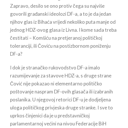
Zapravo, desilo se ono protiv čega su najviše
govorili građanski ideolozi DF-a, a to je da jedan
njihov glas iz Bihaća vrijedi nekoliko puta manje od
jednog HDZ-ovog glasa iz Livna. I kome sada treba
čestitati – Komšiću na pretjeranoj političkoj
toleranciji, ili Čoviću na postizbornom poniženju
DF-a?
I dok je stranačko rukovodstvo DF-a imalo
razumijevanje za stavove HDZ-a, s druge strane
Čović nije pokazao ni elementarno političko
poštovanje naspram DF-ovih glasača ili izabranih
poslanika. U njegovoj retorici DF-u je dodjeljena
uloga političkog privjeska druge stranke. I sve to
uprkos činjenici da je u predstavničkoj
parlamentarnoj većini na nivou Federacije BiH