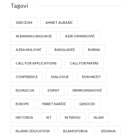
Tagovi
1001 IZUM
AHMET ALIBAŠIĆ
ALBANIAN LANGUAGE
AZIR OSMANOVIĆ
AZRA MULOVIĆ
BANGLADEŠ
BURMA
CALL FOR APPLICATIONS
CALL FOR PAPERS
CONFERENCE
DIALOGUE
EDIN MEZIT
EDUKACIJA
EGIPAT
ERMIN SINANOVIĆ
EUROPE
FIKRET KARČIĆ
GENOCID
HISTORIJA
IIIT
INTERVJU
ISLAM
ISLAMIC EDUCATION
ISLAMOFOBIJA
IZDANJA