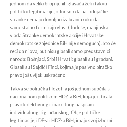
jednom da veliki broj njenih glasača želi i takvu
političku legitimaciju, odnosno da narodnjačke
stranke nemaju dovoljno izabranih ruku da
samostalno formiraju vlast (doduše, manjinska
vlada Stranke demokratske akcije i Hrvatske
demokratske zajednice BiH nije nemoguća). Što će
reći da ni ovaj put nisu glasali samo predstavnici
naroda: Bošnjaci, Srbi i Hrvati; glasali su i građani.
Glasali su i Sejdić i Finci, kojima je pasivno biračko
pravo još uvijek uskraćeno.
Takva se politička filozofija još jednom suočila s
nacionalnom politikom HDZ-a BiH, koja je isticala
pravo kolektivnog ili narodnog naspram
individualnog ili građanskog. Obje političke
legitimacije, i DF-a i HDZ-a BiH, imaju svoj izborni