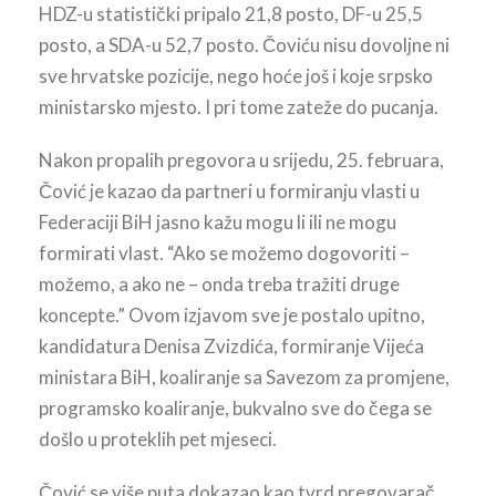
HDZ-u statistički pripalo 21,8 posto, DF-u 25,5
posto, a SDA-u 52,7 posto. Čoviću nisu dovoljne ni
sve hrvatske pozicije, nego hoće još i koje srpsko
ministarsko mjesto. I pri tome zateže do pucanja.
Nakon propalih pregovora u srijedu, 25. februara,
Čović je kazao da partneri u formiranju vlasti u
Federaciji BiH jasno kažu mogu li ili ne mogu
formirati vlast. “Ako se možemo dogovoriti –
možemo, a ako ne – onda treba tražiti druge
koncepte.” Ovom izjavom sve je postalo upitno,
kandidatura Denisa Zvizdića, formiranje Vijeća
ministara BiH, koaliranje sa Savezom za promjene,
programsko koaliranje, bukvalno sve do čega se
došlo u proteklih pet mjeseci.
Čović se više puta dokazao kao tvrd pregovarač,