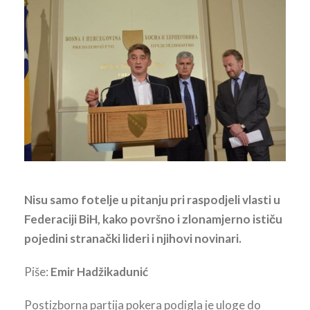
Nisu samo fotelje u pitanju pri raspodjeli vlasti u
Federaciji BiH, kako površno i zlonamjerno ističu
pojedini stranački lideri i njihovi novinari.
Piše:
Emir Hadžikadunić
Postizborna partija pokera podigla je uloge do