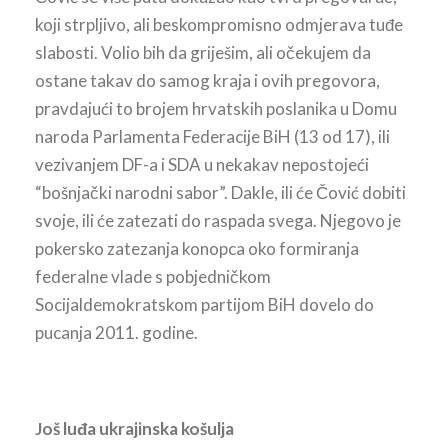
koji strpljivo, ali beskompromisno odmjerava tuđe
slabosti. Volio bih da griješim, ali očekujem da
ostane takav do samog kraja i ovih pregovora,
pravdajući to brojem hrvatskih poslanika u Domu
naroda Parlamenta Federacije BiH (13 od 17), ili
vezivanjem DF-a i SDA u nekakav nepostojeći
“bošnjački narodni sabor”. Dakle, ili će Čović dobiti
svoje, ili će zatezati do raspada svega. Njegovo je
pokersko zatezanja konopca oko formiranja
federalne vlade s pobjedničkom
Socijaldemokratskom partijom BiH dovelo do
pucanja 2011. godine.
Još luđa ukrajinska košulja