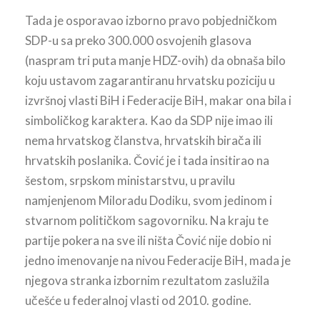
Tada je osporavao izborno pravo pobjedničkom
SDP-u sa preko 300.000 osvojenih glasova
(naspram tri puta manje HDZ-ovih) da obnaša bilo
koju ustavom zagarantiranu hrvatsku poziciju u
izvršnoj vlasti BiH i Federacije BiH, makar ona bila i
simboličkog karaktera. Kao da SDP nije imao ili
nema hrvatskog članstva, hrvatskih birača ili
hrvatskih poslanika. Čović je i tada insitirao na
šestom, srpskom ministarstvu, u pravilu
namjenjenom Miloradu Dodiku, svom jedinom i
stvarnom političkom sagovorniku. Na kraju te
partije pokera na sve ili ništa Čović nije dobio ni
jedno imenovanje na nivou Federacije BiH, mada je
njegova stranka izbornim rezultatom zaslužila
učešće u federalnoj vlasti od 2010. godine.