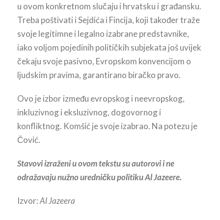
u ovom konkretnom slučaju i hrvatsku i građansku.
Treba poštivati i Sejdića i Fincija, koji također traže
svoje legitimne i legalno izabrane predstavnike,
iako voljom pojedinih političkih subjekata još uvijek
čekaju svoje pasivno, Evropskom konvencijom o
ljudskim pravima, garantirano biračko pravo.
Ovo je izbor između evropskog i neevropskog,
inkluzivnog i eksluzivnog, dogovornog i
konfliktnog. Komšić je svoje izabrao. Na potezu je
Čović.
Stavovi izraženi u ovom tekstu su autorovi i ne
odražavaju nužno uredničku politiku Al Jazeere.
Izvor:
Al Jazeera