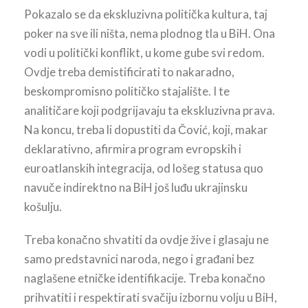
Pokazalo se da ekskluzivna politička kultura, taj
poker na sve ili ništa, nema plodnog tla u BiH. Ona
vodi u politički konflikt, u kome gube svi redom.
Ovdje treba demistificirati to nakaradno,
beskompromisno političko stajalište. I te
analitičare koji podgrijavaju ta ekskluzivna prava.
Na koncu, treba li dopustiti da Čović, koji, makar
deklarativno, afirmira program evropskih i
euroatlanskih integracija, od lošeg statusa quo
navuče indirektno na BiH još luđu ukrajinsku
košulju.
Treba konačno shvatiti da ovdje žive i glasaju ne
samo predstavnici naroda, nego i građani bez
naglašene etničke identifikacije. Treba konačno
prihvatiti i respektirati svačiju izbornu volju u BiH,