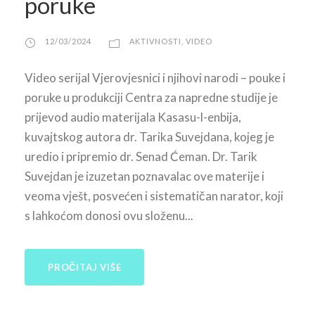
poruke
12/03/2024
AKTIVNOSTI
,
VIDEO
Video serijal Vjerovjesnici i njihovi narodi – pouke i
poruke u produkciji Centra za napredne studije je
prijevod audio materijala Kasasu-l-enbija,
kuvajtskog autora dr. Tarika Suvejdana, kojeg je
uredio i pripremio dr. Senad Ćeman. Dr. Tarik
Suvejdan je izuzetan poznavalac ove materije i
veoma vješt, posvećen i sistematičan narator, koji
s lahkoćom donosi ovu složenu...
PROČITAJ VIŠE