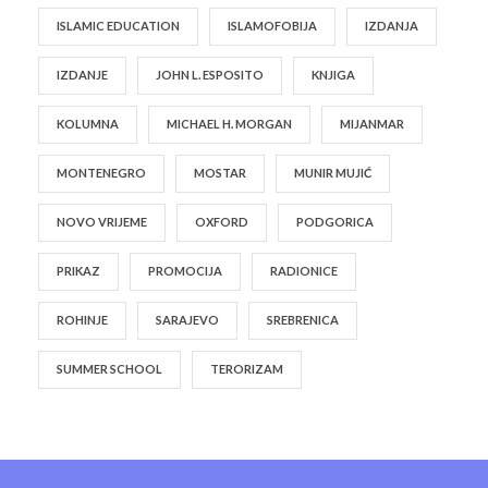
ISLAMIC EDUCATION
ISLAMOFOBIJA
IZDANJA
IZDANJE
JOHN L. ESPOSITO
KNJIGA
KOLUMNA
MICHAEL H. MORGAN
MIJANMAR
MONTENEGRO
MOSTAR
MUNIR MUJIĆ
NOVO VRIJEME
OXFORD
PODGORICA
PRIKAZ
PROMOCIJA
RADIONICE
ROHINJE
SARAJEVO
SREBRENICA
SUMMER SCHOOL
TERORIZAM