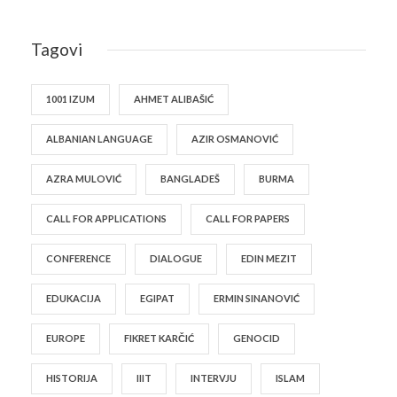
Tagovi
1001 IZUM
AHMET ALIBAŠIĆ
ALBANIAN LANGUAGE
AZIR OSMANOVIĆ
AZRA MULOVIĆ
BANGLADEŠ
BURMA
CALL FOR APPLICATIONS
CALL FOR PAPERS
CONFERENCE
DIALOGUE
EDIN MEZIT
EDUKACIJA
EGIPAT
ERMIN SINANOVIĆ
EUROPE
FIKRET KARČIĆ
GENOCID
HISTORIJA
IIIT
INTERVJU
ISLAM