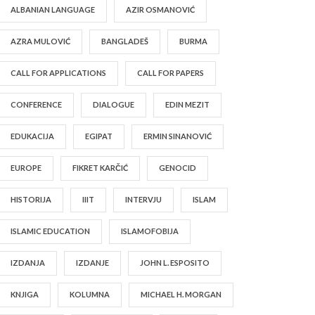
ALBANIAN LANGUAGE
AZIR OSMANOVIĆ
AZRA MULOVIĆ
BANGLADEŠ
BURMA
CALL FOR APPLICATIONS
CALL FOR PAPERS
CONFERENCE
DIALOGUE
EDIN MEZIT
EDUKACIJA
EGIPAT
ERMIN SINANOVIĆ
EUROPE
FIKRET KARČIĆ
GENOCID
HISTORIJA
IIIT
INTERVJU
ISLAM
ISLAMIC EDUCATION
ISLAMOFOBIJA
IZDANJA
IZDANJE
JOHN L. ESPOSITO
KNJIGA
KOLUMNA
MICHAEL H. MORGAN