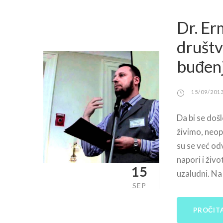
Dr. Er
društv
buđen
15/09/201
Da bi se došl
živimo, neop
su se već odv
napori i živo
15
uzaludni. Na 
SEP
PROČITA