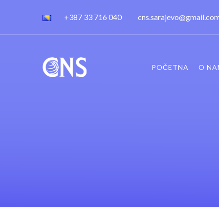
+387 33 716 040
cns.sarajevo@gmail.co
POČETNA
O NA