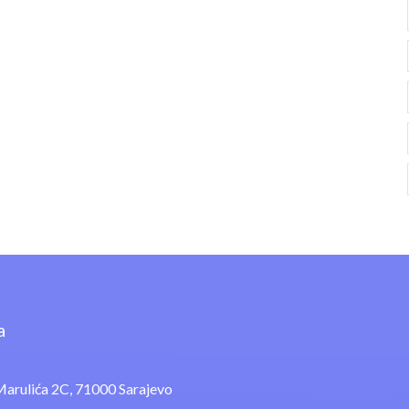
a
arulića 2C, 71000 Sarajevo