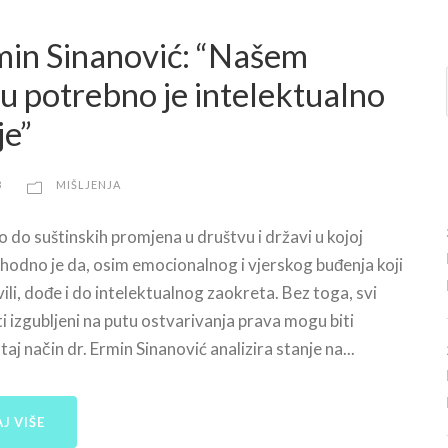
min Sinanović: “Našem
u potrebno je intelektualno
je”
3
MIŠLJENJA
o do suštinskih promjena u društvu i državi u kojoj
hodno je da, osim emocionalnog i vjerskog buđenja koji
ili, dođe i do intelektualnog zaokreta. Bez toga, svi
ti izgubljeni na putu ostvarivanja prava mogu biti
taj način dr. Ermin Sinanović analizira stanje na...
J VIŠE