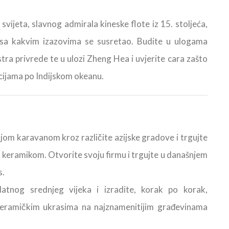
ijeta, slavnog admirala kineske flote iz 15. stoljeća,
 sa kakvim izazovima se susretao. Budite u ulogama
tra privrede te u ulozi Zheng Hea i uvjerite cara zašto
dicijama po Indijskom okeanu.
ojom karavanom kroz različite azijske gradove i trgujte
 keramikom. Otvorite svoju firmu i trgujte u današnjem
s.
latnog srednjeg vijeka i izradite, korak po korak,
a keramičkim ukrasima na najznamenitijim građevinama