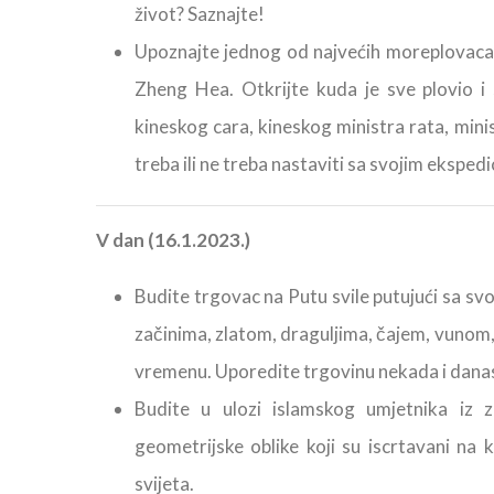
život? Saznajte!
Upoznajte jednog od najvećih moreplovaca sv
Zheng Hea. Otkrijte kuda je sve plovio i
kineskog cara, kineskog ministra rata, minis
treba ili ne treba nastaviti sa svojim ekspe
V dan (16.1.2023.)
Budite trgovac na Putu svile putujući sa sv
začinima, zlatom, draguljima, čajem, vunom,
vremenu. Uporedite trgovinu nekada i dana
Budite u ulozi islamskog umjetnika iz z
geometrijske oblike koji su iscrtavani n
svijeta.