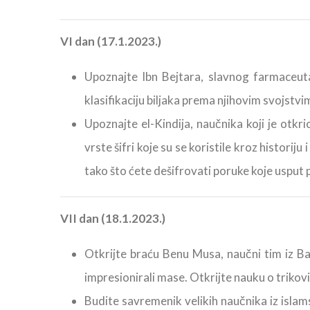
VI dan (17.1.2023.)
Upoznajte Ibn Bejtara, slavnog farmaceuta 
klasifikaciju biljaka prema njihovim svojstvim
Upoznajte el-Kindija, naučnika koji je otkrio
vrste šifri koje su se koristile kroz historij
tako što ćete dešifrovati poruke koje usput
VII dan (18.1.2023.)
Otkrijte braću Benu Musa, naučni tim iz Bag
impresionirali mase. Otkrijte nauku o trikovim
Budite savremenik velikih naučnika iz islams