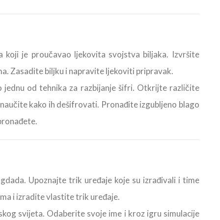
koji je proučavao ljekovita svojstva biljaka. Izvršite
a. Zasadite biljku i napravite ljekoviti pripravak.
 jednu od tehnika za razbijanje šifri. Otkrijte različite
u i naučite kako ih dešifrovati. Pronađite izgubljeno blago
 pronađete.
dada. Upoznajte trik uređaje koje su izrađivali i time
a i izradite vlastite trik uređaje.
kog svijeta. Odaberite svoje ime i kroz igru simulacije