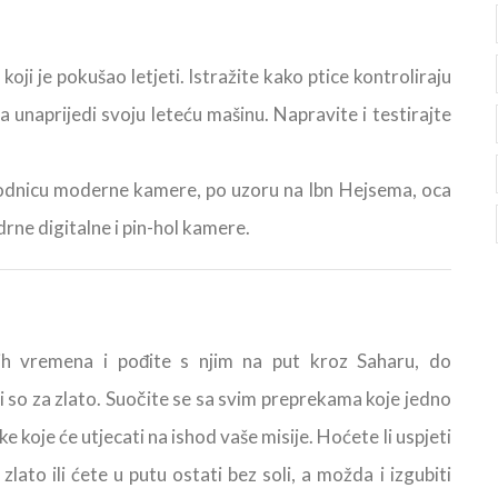
ji je pokušao letjeti. Istražite kako ptice kontroliraju
a unaprijedi svoju leteću mašinu. Napravite i testirajte
thodnicu moderne kamere, po uzoru na Ibn Hejsema, oca
rne digitalne i pin-hol kamere.
vih vremena i pođite s njim na put kroz Saharu, do
i so za zlato. Suočite se sa svim preprekama koje jedno
e koje će utjecati na ishod vaše misije. Hoćete li uspjeti
zlato ili ćete u putu ostati bez soli, a možda i izgubiti