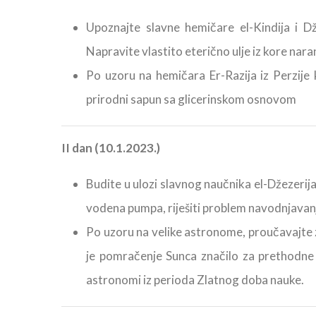
Upoznajte slavne hemičare el-Kindija i D
Napravite vlastito eterično ulje iz kore nara
Po uzoru na hemičara Er-Razija iz Perzije k
prirodni sapun sa glicerinskom osnovom
II dan (10.1.2023.)
Budite u ulozi slavnog naučnika el-Džezerija,
vodena pumpa, riješiti problem navodnjavanj
Po uzoru na velike astronome, proučavajte z
je pomračenje Sunca značilo za prethodn
astronomi iz perioda Zlatnog doba nauke.