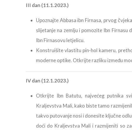
III dan (11.1.2023.)
Upoznajte Abbasa ibn Firnasa, prvog čvjeka ko
slijetanje na zemlju i pomozite Ibn Firnasu d
Ibn Firnasovu letjelicu.
Konstruišite vlastitu pin-hol kameru, pre
moderne optike. Otkrijte razliku između mod
IV dan (12.1.2023.)
Otkrijte Ibn Batutu, najvećeg putnika s
Kraljevstva Mali, kako biste tamo razmijenil
takvo putovanje nosi i donesite ključne odluk
doći do Kraljevstva Mali i razmijeniti so za 