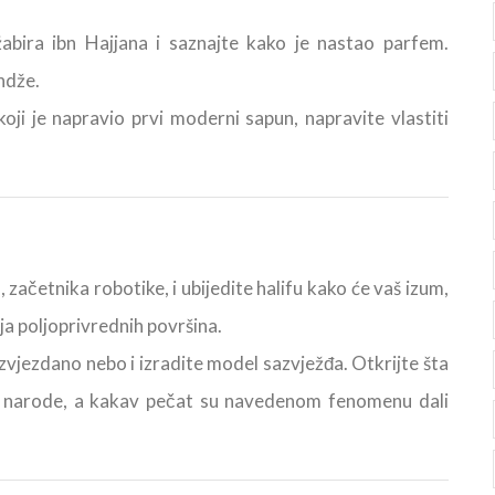
žabira ibn Hajjana i saznajte kako je nastao parfem.
ndže.
oji je napravio prvi moderni sapun, napravite vlastiti
 začetnika robotike, i ubijedite halifu kako će vaš izum,
a poljoprivrednih površina.
vjezdano nebo i izradite model sazvježđa. Otkrijte šta
e narode, a kakav pečat su navedenom fenomenu dali