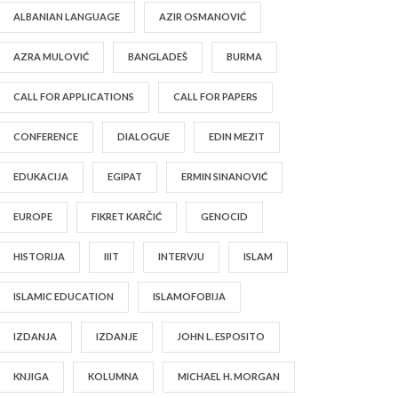
ALBANIAN LANGUAGE
AZIR OSMANOVIĆ
AZRA MULOVIĆ
BANGLADEŠ
BURMA
CALL FOR APPLICATIONS
CALL FOR PAPERS
CONFERENCE
DIALOGUE
EDIN MEZIT
EDUKACIJA
EGIPAT
ERMIN SINANOVIĆ
EUROPE
FIKRET KARČIĆ
GENOCID
HISTORIJA
IIIT
INTERVJU
ISLAM
ISLAMIC EDUCATION
ISLAMOFOBIJA
IZDANJA
IZDANJE
JOHN L. ESPOSITO
KNJIGA
KOLUMNA
MICHAEL H. MORGAN