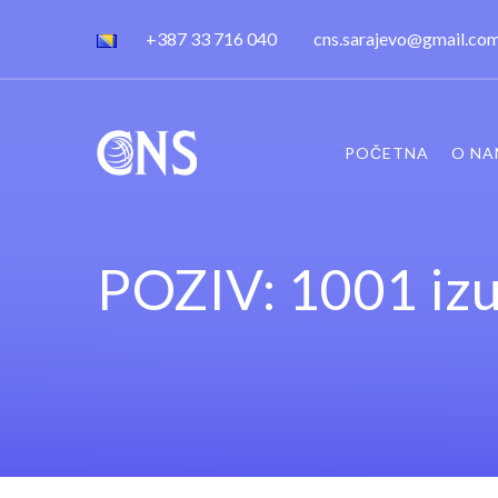
+387 33 716 040
cns.sarajevo@gmail.co
POČETNA
O NA
POZIV: 1001 izum