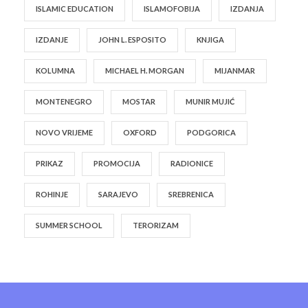
ISLAMIC EDUCATION
ISLAMOFOBIJA
IZDANJA
IZDANJE
JOHN L. ESPOSITO
KNJIGA
KOLUMNA
MICHAEL H. MORGAN
MIJANMAR
MONTENEGRO
MOSTAR
MUNIR MUJIĆ
NOVO VRIJEME
OXFORD
PODGORICA
PRIKAZ
PROMOCIJA
RADIONICE
ROHINJE
SARAJEVO
SREBRENICA
SUMMER SCHOOL
TERORIZAM