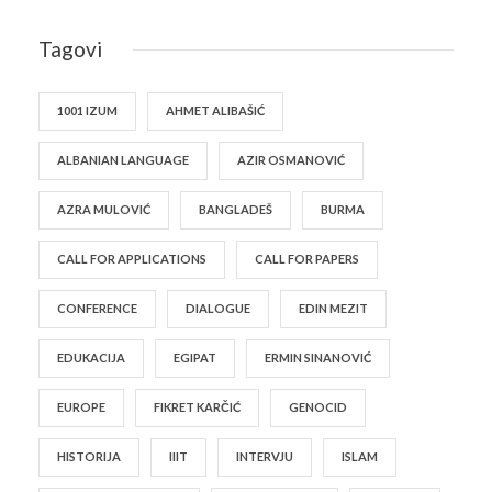
Tagovi
1001 IZUM
AHMET ALIBAŠIĆ
ALBANIAN LANGUAGE
AZIR OSMANOVIĆ
AZRA MULOVIĆ
BANGLADEŠ
BURMA
CALL FOR APPLICATIONS
CALL FOR PAPERS
CONFERENCE
DIALOGUE
EDIN MEZIT
EDUKACIJA
EGIPAT
ERMIN SINANOVIĆ
EUROPE
FIKRET KARČIĆ
GENOCID
HISTORIJA
IIIT
INTERVJU
ISLAM