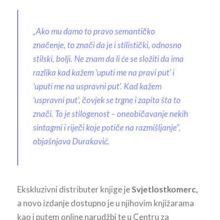
„Ako mu damo to pravo semantičko
značenje, to znači da je i stilistički, odnosno
stilski, bolji. Ne znam da li će se složiti da ima
razlika kad kažem ‘uputi me na pravi put’ i
‘uputi me na uspravni put’. Kad kažem
‘uspravni put’, čovjek se trgne i zapita šta to
znači. To je stilogenost – oneobičavanje nekih
sintagmi i riječi koje potiče na razmišljanje“,
objašnjava Duraković.
Ekskluzivni distributer knjige je
Svjetlostkomerc,
a novo izdanje dostupno je u njihovim knjižarama
kao i putem online narudžbi te u Centru za