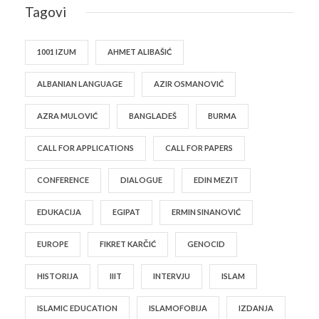
Tagovi
1001 IZUM
AHMET ALIBAŠIĆ
ALBANIAN LANGUAGE
AZIR OSMANOVIĆ
AZRA MULOVIĆ
BANGLADEŠ
BURMA
CALL FOR APPLICATIONS
CALL FOR PAPERS
CONFERENCE
DIALOGUE
EDIN MEZIT
EDUKACIJA
EGIPAT
ERMIN SINANOVIĆ
EUROPE
FIKRET KARČIĆ
GENOCID
HISTORIJA
IIIT
INTERVJU
ISLAM
ISLAMIC EDUCATION
ISLAMOFOBIJA
IZDANJA