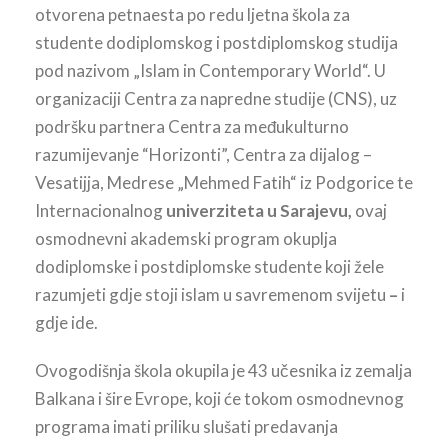
otvorena petnaesta po redu ljetna škola za
studente dodiplomskog i postdiplomskog studija
pod nazivom „Islam in Contemporary World“. U
organizaciji Centra za napredne studije (CNS), uz
podršku partnera Centra za međukulturno
razumijevanje “Horizonti”, Centra za dijalog –
Vesatijja, Medrese „Mehmed Fatih“ iz Podgorice te
Internacionalnog
univerziteta u Sarajevu,
ovaj
osmodnevni akademski program okuplja
dodiplomske i postdiplomske studente koji žele
razumjeti gdje stoji islam u savremenom svijetu
–
i
gdje ide.
Ovogodišnja škola okupila je 43 učesnika iz zemalja
Balkana i šire Evrope, koji će tokom osmodnevnog
programa imati priliku slušati predavanja