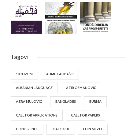
Tagovi
1001 IZUM
AHMET ALIBAŠIĆ
ALBANIAN LANGUAGE
AZIR OSMANOVIĆ
AZRA MULOVIĆ
BANGLADEŠ
BURMA
CALL FOR APPLICATIONS
CALL FOR PAPERS
CONFERENCE
DIALOGUE
EDIN MEZIT