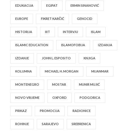
EDUKACIJA
EGIPAT
ERMIN SINANOVIĆ
EUROPE
FIKRET KARČIĆ
GENOCID
HISTORIJA
IIIT
INTERVJU
ISLAM
ISLAMIC EDUCATION
ISLAMOFOBIJA
IZDANJA
IZDANJE
JOHN L. ESPOSITO
KNJIGA
KOLUMNA
MICHAEL H. MORGAN
MIJANMAR
MONTENEGRO
MOSTAR
MUNIR MUJIĆ
NOVO VRIJEME
OXFORD
PODGORICA
PRIKAZ
PROMOCIJA
RADIONICE
ROHINJE
SARAJEVO
SREBRENICA