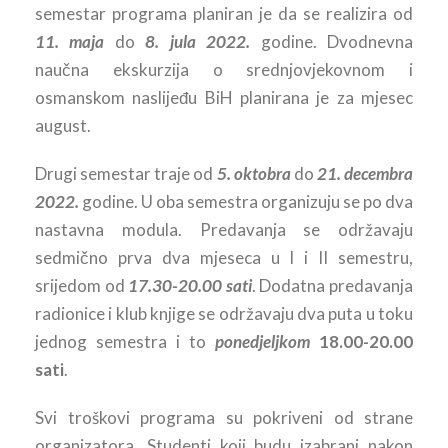
semestar programa planiran je da se realizira od
11. maja
do
8. jula 2022.
godine. Dvodnevna
naučna ekskurzija o srednjovjekovnom i
osmanskom naslijeđu BiH planirana je za mjesec
august.
Drugi semestar traje od
5. oktobra
do
21. decembra
2022.
godine. U oba semestra organizuju se po dva
nastavna modula. Predavanja se održavaju
sedmično prva dva mjeseca u I i II semestru,
srijedom od
17.30-20.00
sati
. Dodatna predavanja
radionice i klub knjige se održavaju dva puta u toku
jednog semestra i to
ponedjeljkom
18.00-20.00
sati
.
Svi troškovi programa su pokriveni od strane
organizatora. Studenti koji budu izabrani nakon