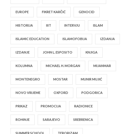
EUROPE
FIKRET KARČIĆ
GENOCID
HISTORIJA
IIIT
INTERVJU
ISLAM
ISLAMIC EDUCATION
ISLAMOFOBIJA
IZDANJA
IZDANJE
JOHN L. ESPOSITO
KNJIGA
KOLUMNA
MICHAEL H. MORGAN
MIJANMAR
MONTENEGRO
MOSTAR
MUNIR MUJIĆ
NOVO VRIJEME
OXFORD
PODGORICA
PRIKAZ
PROMOCIJA
RADIONICE
ROHINJE
SARAJEVO
SREBRENICA
SUMMER SCHOOL
TERORIZAM