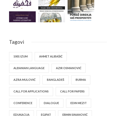
Tagovi
1001 IZUM
AHMET ALIBAŠIĆ
ALBANIAN LANGUAGE
AZIR OSMANOVIĆ
AZRA MULOVIĆ
BANGLADEŠ
BURMA
CALL FOR APPLICATIONS
CALL FOR PAPERS
CONFERENCE
DIALOGUE
EDIN MEZIT
EDUKACIJA
EGIPAT
ERMIN SINANOVIĆ