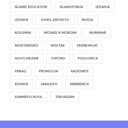
ISLAMIC EDUCATION
ISLAMOFOBIJA
IZDANJA
IZDANJE
JOHN L. ESPOSITO
KNJIGA
KOLUMNA
MICHAEL H. MORGAN
MIJANMAR
MONTENEGRO
MOSTAR
MUNIR MUJIĆ
NOVO VRIJEME
OXFORD
PODGORICA
PRIKAZ
PROMOCIJA
RADIONICE
ROHINJE
SARAJEVO
SREBRENICA
SUMMER SCHOOL
TERORIZAM