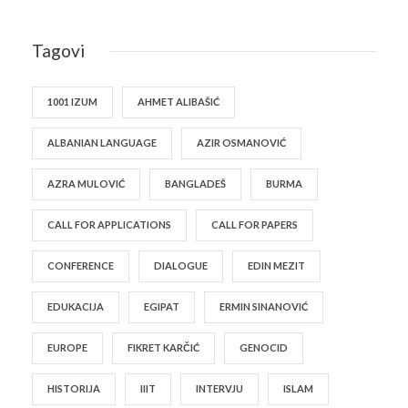
Tagovi
1001 IZUM
AHMET ALIBAŠIĆ
ALBANIAN LANGUAGE
AZIR OSMANOVIĆ
AZRA MULOVIĆ
BANGLADEŠ
BURMA
CALL FOR APPLICATIONS
CALL FOR PAPERS
CONFERENCE
DIALOGUE
EDIN MEZIT
EDUKACIJA
EGIPAT
ERMIN SINANOVIĆ
EUROPE
FIKRET KARČIĆ
GENOCID
HISTORIJA
IIIT
INTERVJU
ISLAM