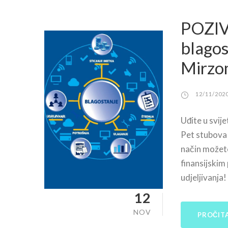
POZIV
blagos
Mirz
12/11/202
Uđite u svije
Pet stubova 
način možete 
finansijskim 
udjeljivanja!
12
NOV
PROČITA