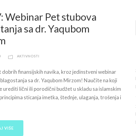
: Webinar Pet stubova
tanja sa dr. Yaqubom
om
0
AKTIVNOSTI
t dobrih finansijskih navika, kroz jedinstveni webinar
blagostanja sa dr. Yaqubom Mirzom! Naučite na koji
urediti lični ili porodični budžet u skladu sa islamskim
principima sticanja imetka, štednje, ulaganja, trošenja i
J VIŠE