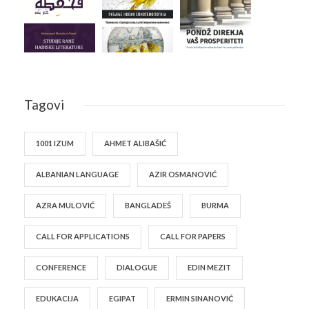
Tagovi
1001 IZUM
AHMET ALIBAŠIĆ
ALBANIAN LANGUAGE
AZIR OSMANOVIĆ
AZRA MULOVIĆ
BANGLADEŠ
BURMA
CALL FOR APPLICATIONS
CALL FOR PAPERS
CONFERENCE
DIALOGUE
EDIN MEZIT
EDUKACIJA
EGIPAT
ERMIN SINANOVIĆ