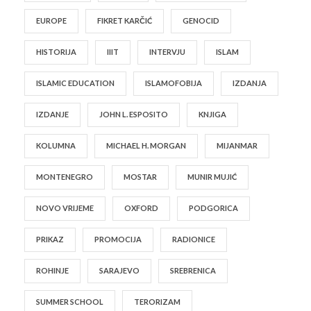
EUROPE
FIKRET KARČIĆ
GENOCID
HISTORIJA
IIIT
INTERVJU
ISLAM
ISLAMIC EDUCATION
ISLAMOFOBIJA
IZDANJA
IZDANJE
JOHN L. ESPOSITO
KNJIGA
KOLUMNA
MICHAEL H. MORGAN
MIJANMAR
MONTENEGRO
MOSTAR
MUNIR MUJIĆ
NOVO VRIJEME
OXFORD
PODGORICA
PRIKAZ
PROMOCIJA
RADIONICE
ROHINJE
SARAJEVO
SREBRENICA
SUMMER SCHOOL
TERORIZAM