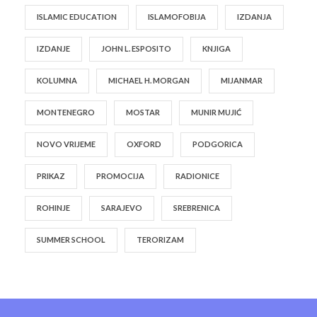
ISLAMIC EDUCATION
ISLAMOFOBIJA
IZDANJA
IZDANJE
JOHN L. ESPOSITO
KNJIGA
KOLUMNA
MICHAEL H. MORGAN
MIJANMAR
MONTENEGRO
MOSTAR
MUNIR MUJIĆ
NOVO VRIJEME
OXFORD
PODGORICA
PRIKAZ
PROMOCIJA
RADIONICE
ROHINJE
SARAJEVO
SREBRENICA
SUMMER SCHOOL
TERORIZAM