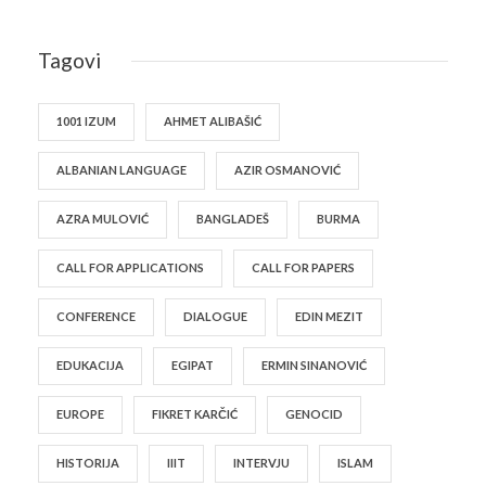
Tagovi
1001 IZUM
AHMET ALIBAŠIĆ
ALBANIAN LANGUAGE
AZIR OSMANOVIĆ
AZRA MULOVIĆ
BANGLADEŠ
BURMA
CALL FOR APPLICATIONS
CALL FOR PAPERS
CONFERENCE
DIALOGUE
EDIN MEZIT
EDUKACIJA
EGIPAT
ERMIN SINANOVIĆ
EUROPE
FIKRET KARČIĆ
GENOCID
HISTORIJA
IIIT
INTERVJU
ISLAM