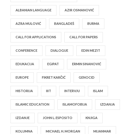
ALBANIAN LANGUAGE
AZIR OSMANOVIĆ
AZRA MULOVIĆ
BANGLADEŠ
BURMA
CALL FOR APPLICATIONS
CALL FOR PAPERS
CONFERENCE
DIALOGUE
EDIN MEZIT
EDUKACIJA
EGIPAT
ERMIN SINANOVIĆ
EUROPE
FIKRET KARČIĆ
GENOCID
HISTORIJA
IIIT
INTERVJU
ISLAM
ISLAMIC EDUCATION
ISLAMOFOBIJA
IZDANJA
IZDANJE
JOHN L. ESPOSITO
KNJIGA
KOLUMNA
MICHAEL H. MORGAN
MIJANMAR