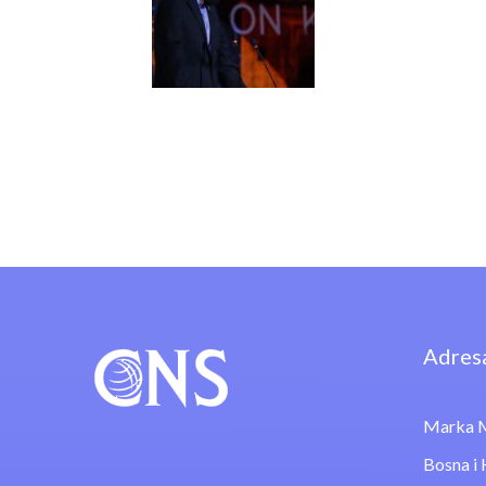
Adres
Marka M
Bosna i