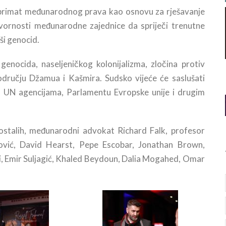
i primat međunarodnog prava kao osnovu za rješavanje
ovornosti međunarodne zajednice da spriječi trenutne
ši genocid.
enocida, naseljeničkog kolonijalizma, zločina protiv
području Džamua i Kašmira. Sudsko vijeće će saslušati
ućen UN agencijama, Parlamentu Evropske unije i drugim
ostalih, međunarodni advokat Richard Falk, profesor
vić, David Hearst, Pepe Escobar, Jonathan Brown,
, Emir Suljagić, Khaled Beydoun, Dalia Mogahed, Omar