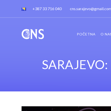
+387 33 716 040
cns.sarajevo@gmail.co
POČETNA
O NA
SARAJEVO: P