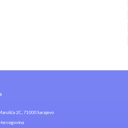
a
arulića 2C, 71000 Sarajevo
 Hercegovina