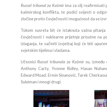
Russel tribunal za Kašmir
ima za cilj reafirmisat
kašmirskog konflikta, te podići svijesti o odg
zločine protiv čovječnosti i mogućnost da se izvr
Tokom susreta bit će istaknuta važna pitanja g
čovječnosti i nuklearne prijetnje prisutne na 
izlaganja, te sačiniti izvještaj koji će biti up
svjetskim tijelima i vladama.
Učesnici
Russel tribunala za Kašmir
su, između 
Anthony Carty, Yvonne Ridley, Hasan Nuhano
Edward Moad, Ermin Sinanović, Tarek Cherkaoui
Suleiman i mnogi drugi.