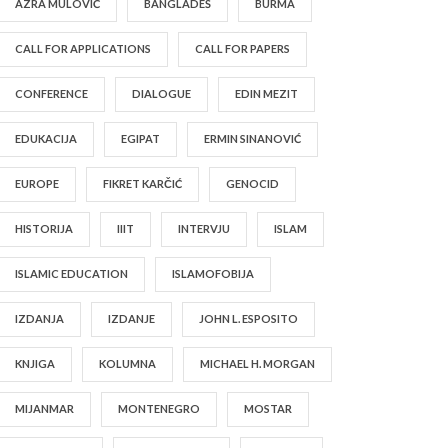
AZRA MULOVIĆ
BANGLADEŠ
BURMA
CALL FOR APPLICATIONS
CALL FOR PAPERS
CONFERENCE
DIALOGUE
EDIN MEZIT
EDUKACIJA
EGIPAT
ERMIN SINANOVIĆ
EUROPE
FIKRET KARČIĆ
GENOCID
HISTORIJA
IIIT
INTERVJU
ISLAM
ISLAMIC EDUCATION
ISLAMOFOBIJA
IZDANJA
IZDANJE
JOHN L. ESPOSITO
KNJIGA
KOLUMNA
MICHAEL H. MORGAN
MIJANMAR
MONTENEGRO
MOSTAR