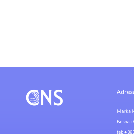
Adres
Marka M
Bosna i
tel: +38