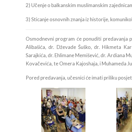
2) Učenje o balkanskim muslimanskim zajednicama 
3) Sticanje osnovnih znanja iz historije, komuniko
Osmodnevni program će ponuditi predavanja pro
Alibašića, dr. Dževade Šuško, dr. Hikmeta Karč
Sarajkića, dr. Ehlimane Memišević, dr. Ardiana M
Kovačevića, te Omera Kajoshaja, i Muhameda Ju
Pored predavanja, učesnici će imati priliku posjet