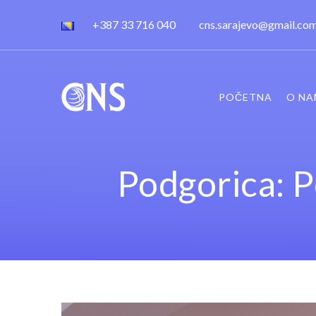
+387 33 716 040
cns.sarajevo@gmail.co
POČETNA
O NA
Podgorica: P