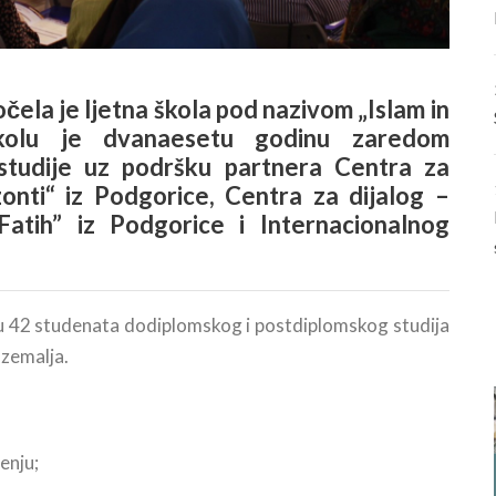
čela je ljetna škola pod nazivom „Islam in
kolu je dvanaesetu godinu zaredom
tudije uz podršku partnera Centra za
onti“ iz Podgorice, Centra za dijalog –
tih” iz Podgorice i Internacionalnog
su 42 studenata dodiplomskog i postdiplomskog studija
 zemalja.
enju;