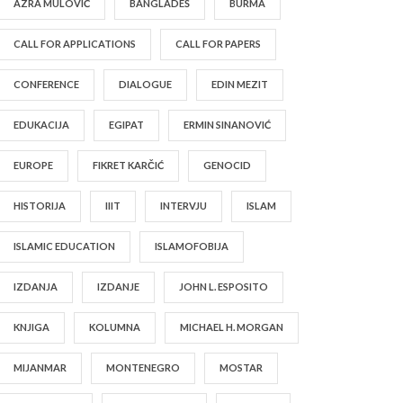
AZRA MULOVIĆ
BANGLADEŠ
BURMA
CALL FOR APPLICATIONS
CALL FOR PAPERS
CONFERENCE
DIALOGUE
EDIN MEZIT
EDUKACIJA
EGIPAT
ERMIN SINANOVIĆ
EUROPE
FIKRET KARČIĆ
GENOCID
HISTORIJA
IIIT
INTERVJU
ISLAM
ISLAMIC EDUCATION
ISLAMOFOBIJA
IZDANJA
IZDANJE
JOHN L. ESPOSITO
KNJIGA
KOLUMNA
MICHAEL H. MORGAN
MIJANMAR
MONTENEGRO
MOSTAR