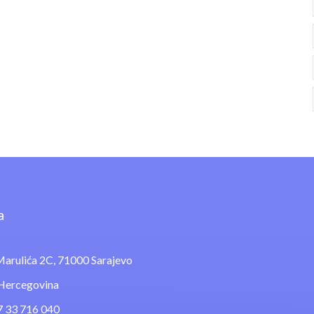
a
arulića 2C, 71000 Sarajevo
 Hercegovina
7 33 716 040