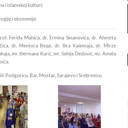
i islamskoj kulturi;
logije i ekonomije.
f. Ferida Muhića, dr. Ermina Sinanovića, dr. Ahmeta
ića, dr. Mentora Beqe, dr. Ilira Kalemaja, dr. Mirze
uhaja, mr. Đermane Kurić, mr. Sehije Dedović, mr. Amela
sića.
iti Podgoricu, Bar, Mostar, Sarajevo i Srebrenicu.