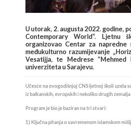
U utorak, 2. augusta 2022. godine, po
Contemporary World“. Ljetnu š
organizovao Centar za napredne s
međukulturno razumijevanje „Horiz
Vesatijja, te Medrese “Mehmed Fa
univerziteta u Sarajevu.
Učesće na ovogodišnjoj CNS ljetnoj školi uzela 
iz balkanskih, evropskih i nekoliko drugih zemalja
Program je bio je baziran na tri stvari:
1) Ključna pitanja o savremenom islamskom mišlj