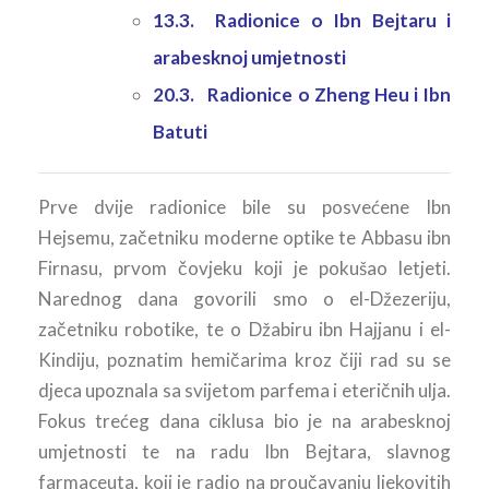
13.3. Radionice o Ibn Bejtaru i
arabesknoj umjetnosti
20.3. Radionice o Zheng Heu i Ibn
Batuti
Prve dvije radionice bile su posvećene Ibn
Hejsemu, začetniku moderne optike te Abbasu ibn
Firnasu, prvom čovjeku koji je pokušao letjeti.
Narednog dana govorili smo o el-Džezeriju,
začetniku robotike, te o Džabiru ibn Hajjanu i el-
Kindiju, poznatim hemičarima kroz čiji rad su se
djeca upoznala sa svijetom parfema i eteričnih ulja.
Fokus trećeg dana ciklusa bio je na arabesknoj
umjetnosti te na radu Ibn Bejtara, slavnog
farmaceuta, koji je radio na proučavanju ljekovitih