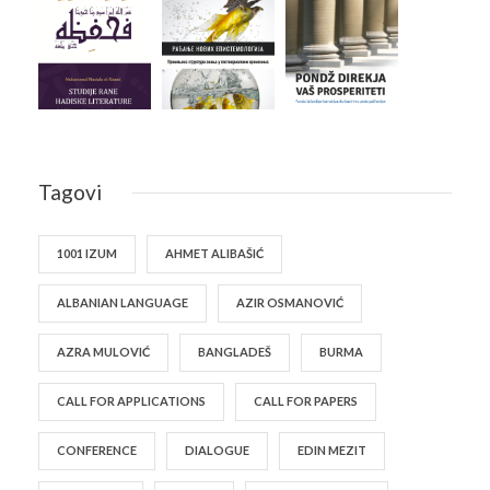
Tagovi
1001 IZUM
AHMET ALIBAŠIĆ
ALBANIAN LANGUAGE
AZIR OSMANOVIĆ
AZRA MULOVIĆ
BANGLADEŠ
BURMA
CALL FOR APPLICATIONS
CALL FOR PAPERS
CONFERENCE
DIALOGUE
EDIN MEZIT