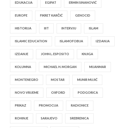
EDUKACIJA
EGIPAT
ERMIN SINANOVIĆ
EUROPE
FIKRET KARČIĆ
GENOCID
HISTORIJA
IIIT
INTERVJU
ISLAM
ISLAMIC EDUCATION
ISLAMOFOBIJA
IZDANJA
IZDANJE
JOHN L. ESPOSITO
KNJIGA
KOLUMNA
MICHAEL H. MORGAN
MIJANMAR
MONTENEGRO
MOSTAR
MUNIR MUJIĆ
NOVO VRIJEME
OXFORD
PODGORICA
PRIKAZ
PROMOCIJA
RADIONICE
ROHINJE
SARAJEVO
SREBRENICA