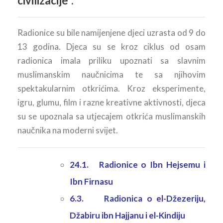
civilizacije“.
Radionice su bile namijenjene djeci uzrasta od 9 do
13 godina. Djeca su se kroz ciklus od osam
radionica imala priliku upoznati sa slavnim
muslimanskim naučnicima te sa njihovim
spektakularnim otkrićima. Kroz eksperimente,
igru, glumu, film i razne kreativne aktivnosti, djeca
su se upoznala sa utjecajem otkrića muslimanskih
naučnika na moderni svijet.
24.1. Radionice o Ibn Hejsemu i
Ibn Firnasu
6.3. Radionica o el-Džezeriju,
Džabiru ibn Hajjanu i el-Kindiju