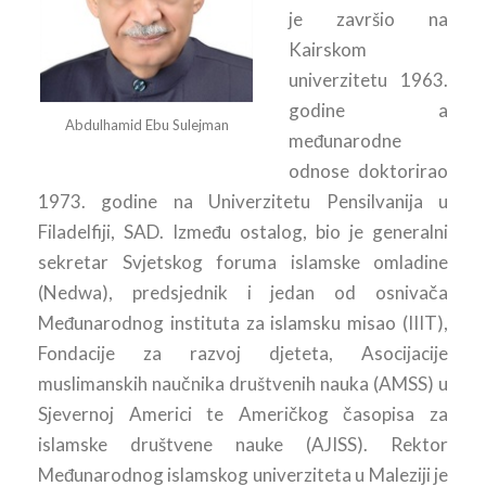
je završio na
Kairskom
univerzitetu 1963.
godine a
Abdulhamid Ebu Sulejman
međunarodne
odnose doktorirao
1973. godine na Univerzitetu Pensilvanija u
Filadelfiji, SAD. Između ostalog, bio je generalni
sekretar Svjetskog foruma islamske omladine
(Nedwa), predsjednik i jedan od osnivača
Međunarodnog instituta za islamsku misao (IIIT),
Fondacije za razvoj djeteta, Asocijacije
muslimanskih naučnika društvenih nauka (AMSS) u
Sjevernoj Americi te Američkog časopisa za
islamske društvene nauke (AJISS). Rektor
Međunarodnog islamskog univerziteta u Maleziji je