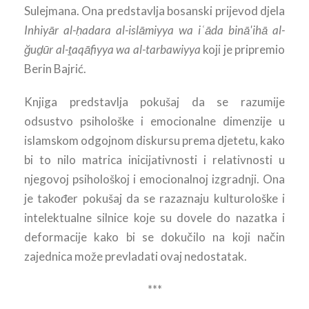
Sulejmana. Ona predstavlja bosanski prijevod djela
Inhiyār al-ḥadara al-islāmiyya wa iʿāda binā'ihā al-
ğuḏūr al-ṯaqāfiyya wa al-tarbawiyya
koji je pripremio
Berin Bajrić.
Knjiga predstavlja pokušaj da se razumije
odsustvo psihološke i emocionalne dimenzije u
islamskom odgojnom diskursu prema djetetu, kako
bi to nilo matrica inicijativnosti i relativnosti u
njegovoj psihološkoj i emocionalnoj izgradnji. Ona
je također pokušaj da se razaznaju kulturološke i
intelektualne silnice koje su dovele do nazatka i
deformacije kako bi se dokučilo na koji način
zajednica može prevladati ovaj nedostatak.
***