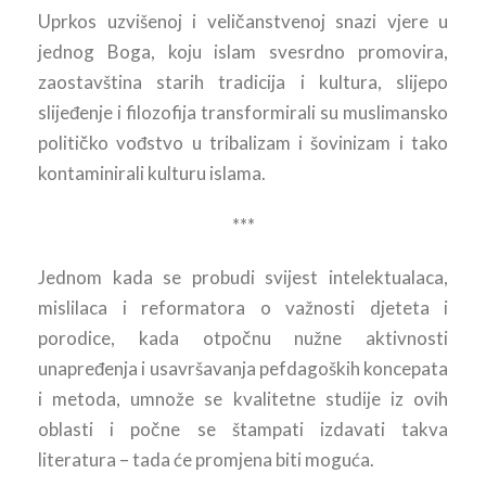
Uprkos uzvišenoj i veličanstvenoj snazi vjere u
jednog Boga, koju islam svesrdno promovira,
zaostavština starih tradicija i kultura, slijepo
slijeđenje i filozofija transformirali su muslimansko
političko vođstvo u tribalizam i šovinizam i tako
kontaminirali kulturu islama.
***
Jednom kada se probudi svijest intelektualaca,
mislilaca i reformatora o važnosti djeteta i
porodice, kada otpočnu nužne aktivnosti
unapređenja i usavršavanja pefdagoških koncepata
i metoda, umnože se kvalitetne studije iz ovih
oblasti i počne se štampati izdavati takva
literatura – tada će promjena biti moguća.