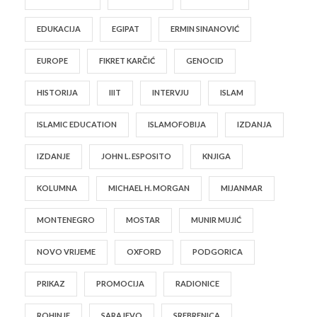
EDUKACIJA
EGIPAT
ERMIN SINANOVIĆ
EUROPE
FIKRET KARČIĆ
GENOCID
HISTORIJA
IIIT
INTERVJU
ISLAM
ISLAMIC EDUCATION
ISLAMOFOBIJA
IZDANJA
IZDANJE
JOHN L. ESPOSITO
KNJIGA
KOLUMNA
MICHAEL H. MORGAN
MIJANMAR
MONTENEGRO
MOSTAR
MUNIR MUJIĆ
NOVO VRIJEME
OXFORD
PODGORICA
PRIKAZ
PROMOCIJA
RADIONICE
ROHINJE
SARAJEVO
SREBRENICA