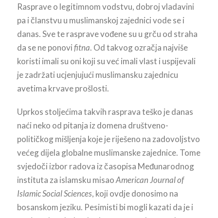
Rasprave o legitimnom vodstvu, dobroj vladavini
pa i članstvu u muslimanskoj zajednici vode se i
danas. Sve te rasprave vođene su u grču od straha
da se ne ponovi
fitna
. Od takvog ozračja najviše
koristi imali su oni koji su već imali vlast i uspijevali
je zadržati ucjenjujući muslimansku zajednicu
avetima krvave prošlosti.
Uprkos stoljećima takvih rasprava teško je danas
naći neko od pitanja iz domena društveno-
političkog mišljenja koje je riješeno na zadovoljstvo
većeg dijela globalne muslimanske zajednice. Tome
svjedoči izbor radova iz časopisa Međunarodnog
instituta za islamsku misao
American Journal of
Islamic Social Sciences
, koji ovdje donosimo na
bosanskom jeziku. Pesimisti bi mogli kazati da je i