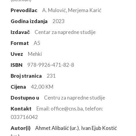
Prevodilac
A. Mulović, Merjema Karić
Godina izdanja
2023
Izdavač
Centar za napredne studije
Format
A5
Uvez
Mehki
ISBN
978-9926-471-82-8
Broj stranica
231
Cijena
42,00 KM
Dostupno u
Centru za napredne studije
Kontakt
Email: office@cns.ba, telefon:
033716042
Autor(i)
Ahmet Alibašić (ur.)
,
Ivan Ejub Kostić