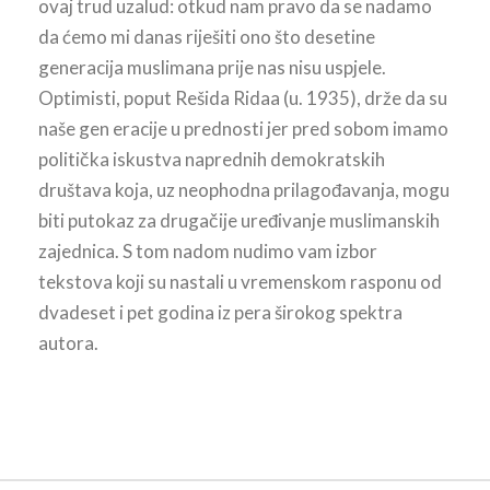
ovaj trud uzalud: otkud nam pravo da se nadamo
da ćemo mi danas riješiti ono što desetine
generacija muslimana prije nas nisu uspjele.
Optimisti, poput Rešida Ridaa (u. 1935), drže da su
naše gen eracije u prednosti jer pred sobom imamo
politička iskustva naprednih demokratskih
društava koja, uz neophodna prilagođavanja, mogu
biti putokaz za drugačije uređivanje muslimanskih
zajednica. S tom nadom nudimo vam izbor
tekstova koji su nastali u vremenskom rasponu od
dvadeset i pet godina iz pera širokog spektra
autora.