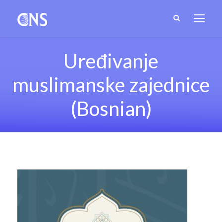
Uređivanje
muslimanske zajednice
(Bosnian)