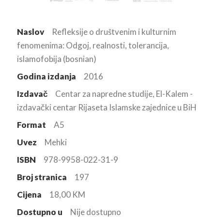
Naslov
Refleksije o društvenim i kulturnim
fenomenima: Odgoj, realnosti, tolerancija,
islamofobija (bosnian)
Godina izdanja
2016
Izdavač
Centar za napredne studije, El-Kalem -
izdavački centar Rijaseta Islamske zajednice u BiH
Format
A5
Uvez
Mehki
ISBN
978-9958-022-31-9
Broj stranica
197
Cijena
18,00 KM
Dostupno u
Nije dostupno