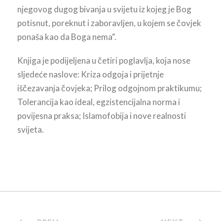
njegovog dugog bivanja u svijetu iz kojeg je Bog
potisnut, poreknut i zaboravljen, u kojem se čovjek
ponaša kao da Boga nema“.
Knjiga je podijeljena u četiri poglavlja, koja nose
sljedeće naslove: Kriza odgoja i prijetnje
iščezavanja čovjeka; Prilog odgojnom praktikumu;
Tolerancija kao ideal, egzistencijalna norma i
povijesna praksa; Islamofobija i nove realnosti
svijeta.