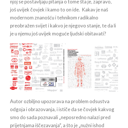
njoj se postavljaju pitanja o tome šta je, zapravo,
još uvijek čovjek i kamo to on ide. Kakav je naš
modernom znanošću i tehnikom radikalno
preobražen svijet i kakvo je njegovo stanje, te da li
je u njemu još uvijek moguće ljudski obitavati?
Autor ozbiljno upozorava na problem odsustva
odgoja i obrazovanja, i ističe da se čovjek kakvog
smo do sada poznavali „neposredno nalazi pred
prijetnjama iščezavanja“, a što je „nužni ishod