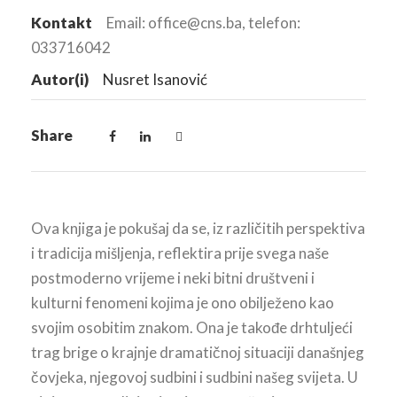
Kontakt
Email: office@cns.ba, telefon:
033716042
Autor(i)
Nusret Isanović
Share
Ova knjiga je pokušaj da se, iz različitih perspektiva
i tradicija mišljenja, reflektira prije svega naše
postmoderno vrijeme i neki bitni društveni i
kulturni fenomeni kojima je ono obilježeno kao
svojim osobitim znakom. Ona je takođe drhtuljeći
trag brige o krajnje dramatičnoj situaciji današnjeg
čovjeka, njegovoj sudbini i sudbini našeg svijeta. U