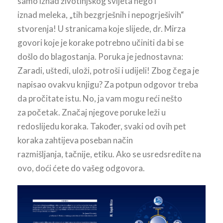
samo iznad životinjskog svijeta nego i
iznad meleka, „tih bezgrješnih i nepogrješivih“
stvorenja! U stranicama koje slijede, dr. Mirza
govori koje je korake potrebno učiniti da bi se
došlo do blagostanja. Poruka je jednostavna:
Zaradi, uštedi, uloži, potroši i udijeli! Zbog čega je
napisao ovakvu knjigu? Za potpun odgovor treba
da pročitate istu. No, ja vam mogu reći nešto
za početak. Značaj njegove poruke leži u
redoslijedu koraka. Također, svaki od ovih pet
koraka zahtijeva poseban način
razmišljanja, tačnije, etiku. Ako se usredsredite na
ovo, doći ćete do vašeg odgovora.