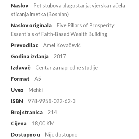
Naslov
Pet stubova blagostanja: vjerska načela
sticanja imetka (Bosnian)
Naslov originala
Five Pillars of Prosperity:
Essentials of Faith-Based Wealth Building
Prevodilac
Amel Kovačević
Godina izdanja
2017
Izdavač
Centar za napredne studije
Format
A5
Uvez
Mehki
ISBN
978-9958-022-62-3
Broj stranica
214
Cijena
18,00 KM
Dostupno u
Nije dostupno