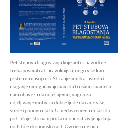
Pet stubova blagostanja koje autor navodi ne
treba posmatrati pravolinijski, nego više kao
prsten na našoj ruci. Sticanje imetka, ušteda i
ulaganje omogućavaju nam da trošimo i nameću
nam obavezu da udjeljujemo; nagon za
udjeljivanje motivira dobre ljude da rade više,
štede i ponovo ulažu. U međuvremenu dolazi do
potrošnje, što nam pruža udobnost življenja koja
podstiče ekonomski rast. Ovo je krug pun