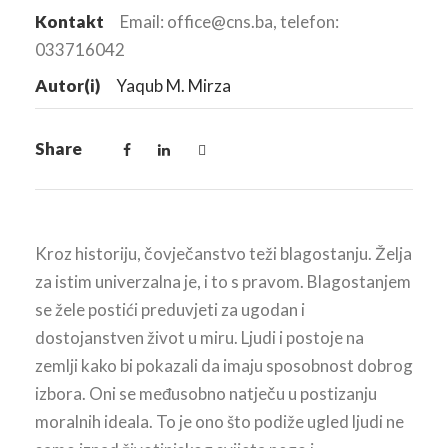
Kontakt
Email: office@cns.ba, telefon:
033716042
Autor(i)
Yaqub M. Mirza
Share
Kroz historiju, čovječanstvo teži blagostanju. Želja
za istim univerzalna je, i to s pravom. Blagostanjem
se žele postići preduvjeti za ugodan i
dostojanstven život u miru. Ljudi i postoje na
zemlji kako bi pokazali da imaju sposobnost dobrog
izbora. Oni se međusobno natječu u postizanju
moralnih ideala. To je ono što podiže ugled ljudi ne