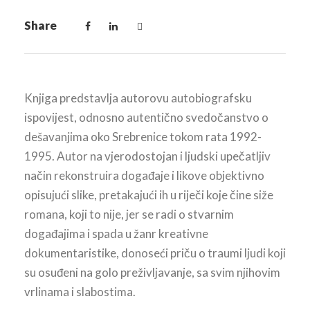
Share
Knjiga predstavlja autorovu autobiografsku
ispovijest, odnosno autentično svedočanstvo o
dešavanjima oko Srebrenice tokom rata 1992-
1995. Autor na vjerodostojan i ljudski upečatljiv
način rekonstruira događaje i likove objektivno
opisujući slike, pretakajući ih u riječi koje čine siže
romana, koji to nije, jer se radi o stvarnim
događajima i spada u žanr kreativne
dokumentaristike, donoseći priču o traumi ljudi koji
su osuđeni na golo preživljavanje, sa svim njihovim
vrlinama i slabostima.