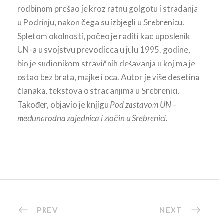
rodbinom prošao je kroz ratnu golgotu i stradanja
u Podrinju, nakon čega su izbjegli u Srebrenicu.
Spletom okolnosti, počeo je raditi kao uposlenik
UN-a u svojstvu prevodioca u julu 1995. godine,
bio je sudionikom stravičnih dešavanja u kojima je
ostao bez brata, majke i oca. Autor je više desetina
članaka, tekstova o stradanjima u Srebrenici.
Također, objavio je knjigu
Pod zastavom UN –
međunarodna zajednica i zločin u Srebrenici
.
PREV
NEXT