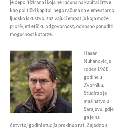
je depolitizirana i koja ne računa na kapital žrtve
kao politički kapital, nego računa na elementarno
ljudsko iskustvo, zazivajući empatiju koja može
proživjeti etičku odgovornost, odnosno ponuditi
mogućnost katarze.
Hasan
Nuhanović je
rođen 1968.
godine u
Zvorniku.
Studirao je
mašinstvo u
Sarajevu, gdje
ga je na
četvrtoj godini studija prekinuo rat. Zajedno s