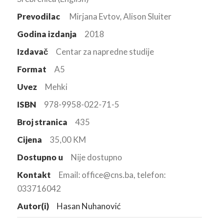
Prevodilac
Mirjana Evtov, Alison Sluiter
Godina izdanja
2018
Izdavač
Centar za napredne studije
Format
A5
Uvez
Mehki
ISBN
978-9958-022-71-5
Broj stranica
435
Cijena
35,00 KM
Dostupno u
Nije dostupno
Kontakt
Email: office@cns.ba, telefon:
033716042
Autor(i)
Hasan Nuhanović