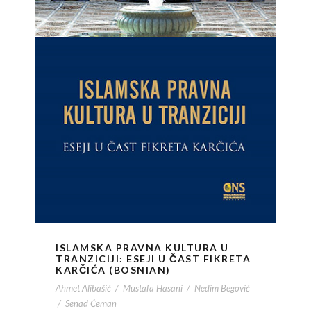
ISLAMSKA PRAVNA KULTURA U
TRANZICIJI: ESEJI U ČAST FIKRETA
KARČIĆA (BOSNIAN)
Ahmet Alibašić
/
Mustafa Hasani
/
Nedim Begović
/
Senad Ćeman