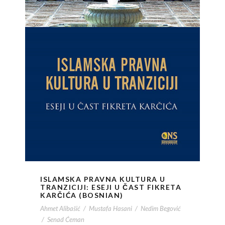
ISLAMSKA PRAVNA KULTURA U
TRANZICIJI: ESEJI U ČAST FIKRETA
KARČIĆA (BOSNIAN)
Ahmet Alibašić
/
Mustafa Hasani
/
Nedim Begović
/
Senad Ćeman