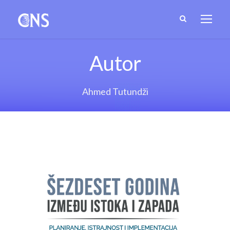
Autor
Ahmed Tutundži