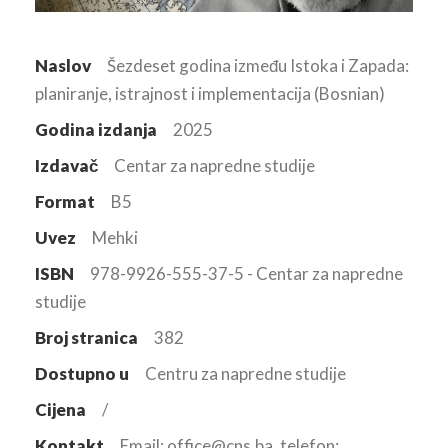
Naslov
Šezdeset godina između Istoka i Zapada:
planiranje, istrajnost i implementacija (Bosnian)
Godina izdanja
2025
Izdavač
Centar za napredne studije
Format
B5
Uvez
Mehki
ISBN
978-9926-555-37-5 - Centar za napredne
studije
Broj stranica
382
Dostupno u
Centru za napredne studije
Cijena
/
Kontakt
Email: office@cns.ba, telefon: