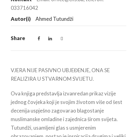
033716042
Autor(i)
Ahmed Tutundži
Share
VJERA NIJE PASIVNO UBJEĐENJE, ONA SE
REALIZIRA U STVARNOM SVIJETU.
Ova knjiga predstavlja izvanredan prikaz vizije
jednog čovjeka koji je svojim životom više od šest
decenija uspješno zagovarao blagostanje
muslimanske omladine i zajednica širom svijeta.
Tutundži, usamljeni glas s usmjerenim
obrazovanjem, postao je inspiracija drugima i veliki