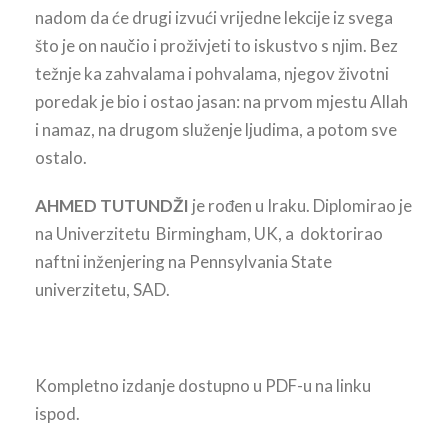
nadom da će drugi izvući vrijedne lekcije iz svega
što je on naučio i proživjeti to iskustvo s njim. Bez
težnje ka zahvalama i pohvalama, njegov životni
poredak je bio i ostao jasan: na prvom mjestu Allah
i namaz, na drugom služenje ljudima, a potom sve
ostalo.
AHMED TUTUNDŽI
je rođen u Iraku. Diplomirao je
na Univerzitetu Birmingham, UK, a doktorirao
naftni inženjering na Pennsylvania State
univerzitetu, SAD.
Kompletno izdanje dostupno u PDF-u na linku
ispod.