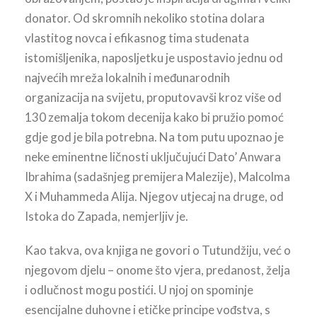
donator. Od skromnih nekoliko stotina dolara
vlastitog novca i efikasnog tima studenata
istomišljenika, naposljetku je uspostavio jednu od
najvećih mreža lokalnih i međunarodnih
organizacija na svijetu, proputovavši kroz više od
130 zemalja tokom decenija kako bi pružio pomoć
gdje god je bila potrebna. Na tom putu upoznao je
neke eminentne ličnosti uključujući Dato’ Anwara
Ibrahima (sadašnjeg premijera Malezije), Malcolma
X i Muhammeda Alija. Njegov utjecaj na druge, od
Istoka do Zapada, nemjerljiv je.
Kao takva, ova knjiga ne govori o Tutundžiju, već o
njegovom djelu – onome što vjera, predanost, želja
i odlučnost mogu postići. U njoj on spominje
esencijalne duhovne i etičke principe vođstva, s