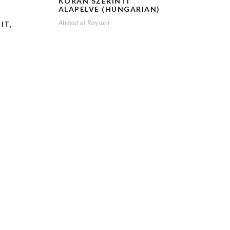
KORÁN SZERINTI
ALAPELVE (HUNGARIAN)
Ahmad al-Raysuni
IT,