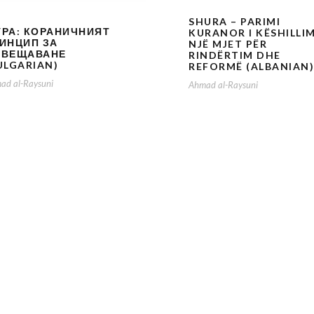
SHURA – PARIMI
РА: КОРАНИЧНИЯТ
KURANOR I KËSHILLIM
ИНЦИП ЗА
NJË MJET PËR
ЪВЕЩАВАНЕ
RINDËRTIM DHE
ULGARIAN)
REFORMË (ALBANIAN)
ad al-Raysuni
Ahmad al-Raysuni