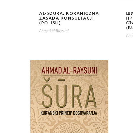
AL-SZURA: KORANICZNA
ШУ
ZASADA KONSULTACJI
ПР
(POLISH)
С
(B
Ahmad al-Raysuni
Ahm