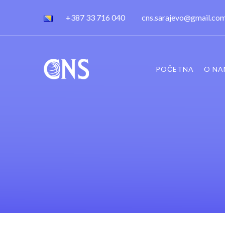
+387 33 716 040
cns.sarajevo@gmail.co
POČETNA
O NA