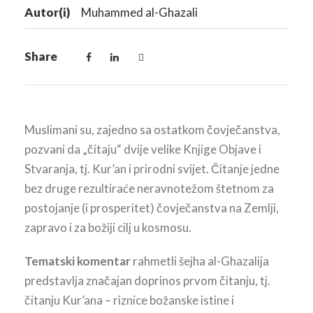
Autor(i)
Muhammed al-Ghazali
Share
Muslimani su, zajedno sa ostatkom čovječanstva,
pozvani da „čitaju“ dvije velike Knjige Objave i
Stvaranja, tj. Kur’an i prirodni svijet. Čitanje jedne
bez druge rezultiraće neravnotežom štetnom za
postojanje (i prosperitet) čovječanstva na Zemlji,
zapravo i za božiji cilj u kosmosu.
Tematski komentar
rahmetli šejha al-Ghazalija
predstavlja značajan doprinos prvom čitanju, tj.
čitanju Kur’ana – riznice božanske istine i