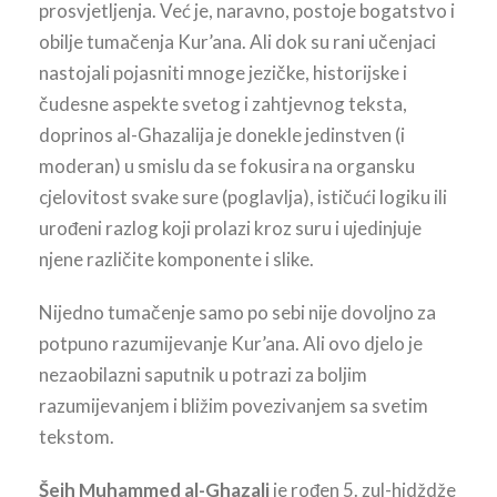
prosvjetljenja. Već je, naravno, postoje bogatstvo i
obilje tumačenja Kur’ana. Ali dok su rani učenjaci
nastojali pojasniti mnoge jezičke, historijske i
čudesne aspekte svetog i zahtjevnog teksta,
doprinos al-Ghazalija je donekle jedinstven (i
moderan) u smislu da se fokusira na organsku
cjelovitost svake sure (poglavlja), ističući logiku ili
urođeni razlog koji prolazi kroz suru i ujedinjuje
njene različite komponente i slike.
Nijedno tumačenje samo po sebi nije dovoljno za
potpuno razumijevanje Kur’ana. Ali ovo djelo je
nezaobilazni saputnik u potrazi za boljim
razumijevanjem i bližim povezivanjem sa svetim
tekstom.
Šejh Muhammed al-Ghazali
je rođen 5. zul-hidždže