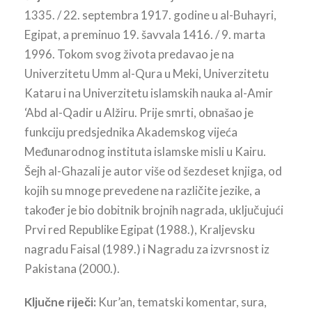
1335. / 22. septembra 1917. godine u al-Buhayri,
Egipat, a preminuo 19. šavvala 1416. / 9. marta
1996. Tokom svog života predavao je na
Univerzitetu Umm al-Qura u Meki, Univerzitetu
Kataru i na Univerzitetu islamskih nauka al-Amir
‘Abd al-Qadir u Alžiru. Prije smrti, obnašao je
funkciju predsjednika Akademskog vijeća
Međunarodnog instituta islamske misli u Kairu.
Šejh al-Ghazali je autor više od šezdeset knjiga, od
kojih su mnoge prevedene na različite jezike, a
također je bio dobitnik brojnih nagrada, uključujući
Prvi red Republike Egipat (1988.), Kraljevsku
nagradu Faisal (1989.) i Nagradu za izvrsnost iz
Pakistana (2000.).
Ključne riječi:
Kur’an, tematski komentar, sura,