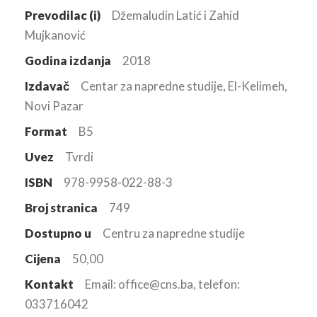
Prevodilac (i)
Džemaludin Latić i Zahid
Mujkanović
Godina izdanja
2018
Izdavač
Centar za napredne studije, El-Kelimeh,
Novi Pazar
Format
B5
Uvez
Tvrdi
ISBN
978-9958-022-88-3
Broj stranica
749
Dostupno u
Centru za napredne studije
Cijena
50,00
Kontakt
Email: office@cns.ba, telefon:
033716042