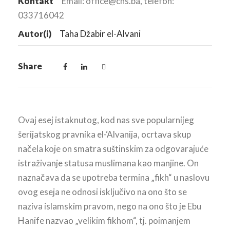
Kontakt
Email: office@cns.ba, telefon:
033716042
Autor(i)
Taha Džabir el-Alvani
Share
Ovaj esej istaknutog, kod nas sve popularnijeg
šerijatskog pravnika el-‘Alvanija, ocrtava skup
načela koje on smatra suštinskim za odgovarajuće
istraživanje statusa muslimana kao manjine. On
naznačava da se upotreba termina „fikh“ u naslovu
ovog eseja ne odnosi isključivo na ono što se
naziva islamskim pravom, nego na ono što je Ebu
Hanife nazvao „velikim fikhom“, tj. poimanjem