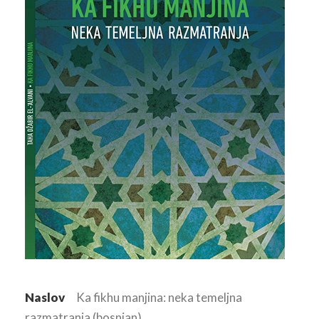
Naslov
Ka fikhu manjina: neka temeljna
razmatranja (bosnian)