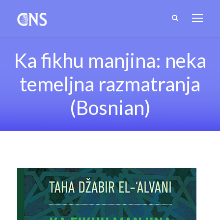
Ka fikhu manjina: neka
temeljna razmatranja
(Bosnian)