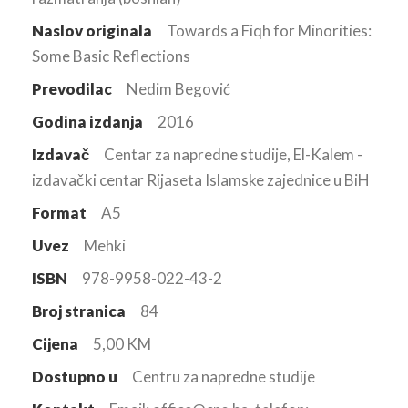
Naslov originala
Towards a Fiqh for Minorities:
Some Basic Reflections
Prevodilac
Nedim Begović
Godina izdanja
2016
Izdavač
Centar za napredne studije, El-Kalem -
izdavački centar Rijaseta Islamske zajednice u BiH
Format
A5
Uvez
Mehki
ISBN
978-9958-022-43-2
Broj stranica
84
Cijena
5,00 KM
Dostupno u
Centru za napredne studije