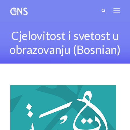
Cjelovitost i svetost u
obrazovanju (Bosnian)