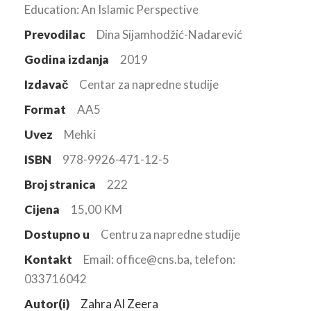
Education: An Islamic Perspective
Prevodilac
Dina Sijamhodžić-Nadarević
Godina izdanja
2019
Izdavač
Centar za napredne studije
Format
AA5
Uvez
Mehki
ISBN
978-9926-471-12-5
Broj stranica
222
Cijena
15,00 KM
Dostupno u
Centru za napredne studije
Kontakt
Email: office@cns.ba, telefon:
033716042
Autor(i)
Zahra Al Zeera