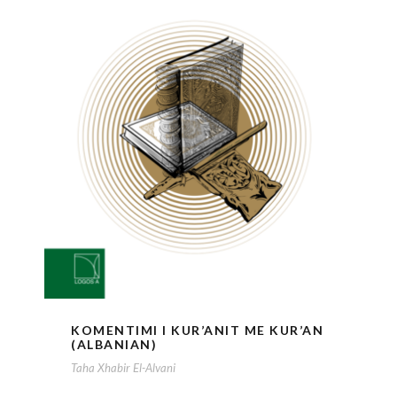
KOMENTIMI I KUR’ANIT ME KUR’AN
(ALBANIAN)
Taha Xhabir El-Alvani