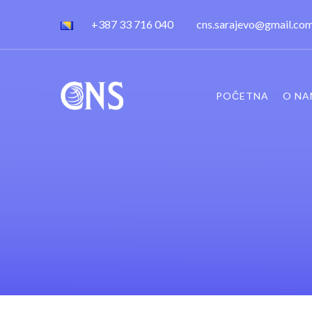
+387 33 716 040
cns.sarajevo@gmail.co
POČETNA
O NA