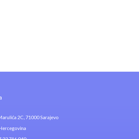
a
arulića 2C, 71000 Sarajevo
 Hercegovina
7 33 716 040