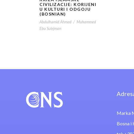
CIVILIZACIJE: KORIJENI
U KULTURI I ODGOJU
(BOSNIAN)
Abdulhamid Ahmed
/
Muhammed
Ebu Sulejman
Adres
Marka M
Bosna i
tel: +38