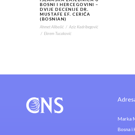
BOSNI I HERCEGOVINI –
DVIJE DECENIJE DR.
MUSTAFE EF. CERIĆA
(BOSNIAN)
Ahmet Alibašić
/
Aziz Kadribegović
/
Ekrem Tucaković
Adres
Marka M
Bosna i