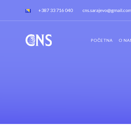
+387 33 716 040
cns.sarajevo@gmail.co
POČETNA
O NA