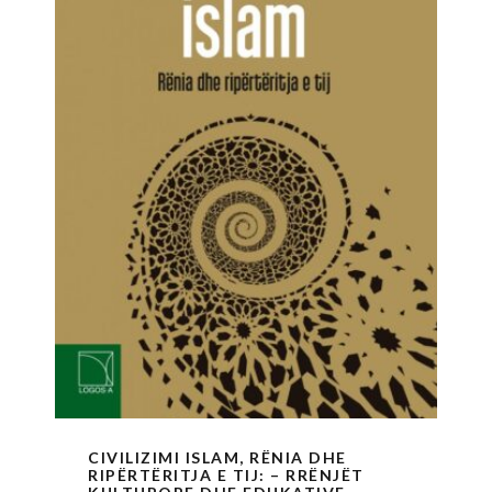
CIVILIZIMI ISLAM, RËNIA DHE
RIPËRTËRITJA E TIJ: – RRËNJËT