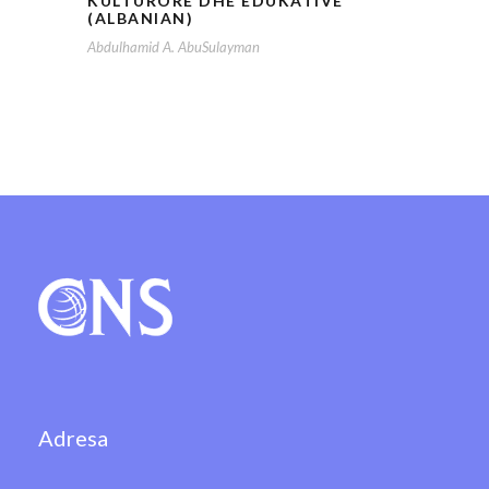
KULTURORE DHE EDUKATIVE
(ALBANIAN)
Abdulhamid A. AbuSulayman
Adresa