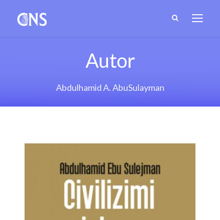
Autor
Abdulhamid A. AbuSulayman