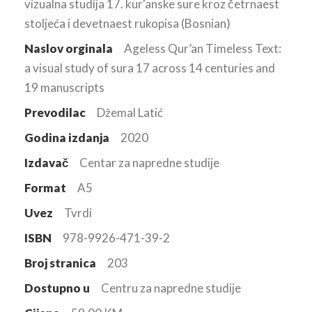
vizualna studija 17. kur'anske sure kroz četrnaest
stoljeća i devetnaest rukopisa (Bosnian)
Naslov orginala
Ageless Qur’an Timeless Text:
a visual study of sura 17 across 14 centuries and
19 manuscripts
Prevodilac
Džemal Latić
Godina izdanja
2020
Izdavač
Centar za napredne studije
Format
A5
Uvez
Tvrdi
ISBN
978-9926-471-39-2
Broj stranica
203
Dostupno u
Centru za napredne studije