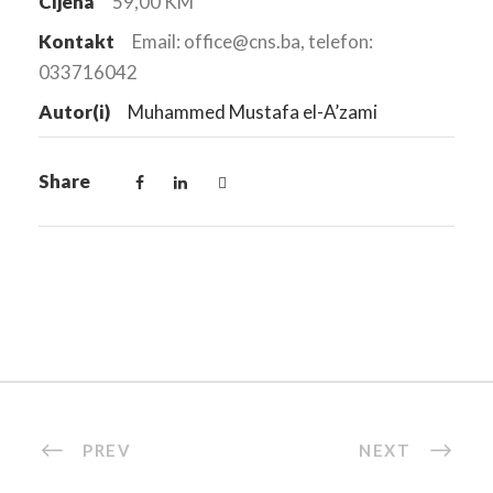
Cijena
59,00 KM
Kontakt
Email: office@cns.ba, telefon:
033716042
Autor(i)
Muhammed Mustafa el-A’zami
Share
PREV
NEXT