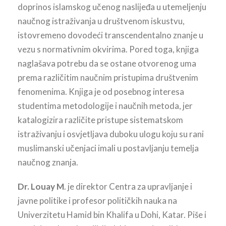
doprinos islamskog učenog naslijeđa u utemeljenju
naučnog istraživanja u društvenom iskustvu,
istovremeno dovodeći transcendentalno znanje u
vezu s normativnim okvirima. Pored toga, knjiga
naglašava potrebu da se ostane otvorenog uma
prema različitim naučnim pristupima društvenim
fenomenima. Knjiga je od posebnog interesa
studentima metodologije i naučnih metoda, jer
katalogizira različite pristupe sistematskom
istraživanju i osvjetljava duboku ulogu koju su rani
muslimanski učenjaci imali u postavljanju temelja
naučnog znanja.
Dr. Louay M
. je direktor Centra za upravljanje i
javne politike i profesor političkih nauka na
Univerzitetu Hamid bin Khalifa u Dohi, Katar. Piše i