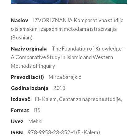
Naslov
IZVORI ZNANJA Komparativna studija
o islamskim i zapadnim metodama istraživanja
(Bosnian)
Naziv orginala
The Foundation of Knowledge -
A Comparative Study in Islamic and Western
Methods of Inquiry
Prevodilac (i)
Mirza Sarajkić
Godina izdanja
2013
Izdavač
El- Kalem, Centar za napredne studije,
Format
B5
Uvez
Mehki
ISBN
978-9958-23-352-4 (El-Kalem)