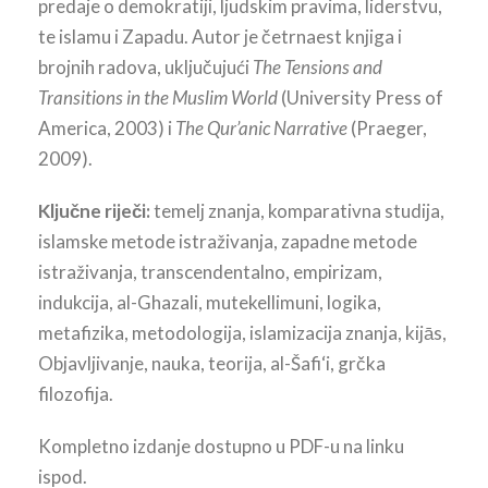
predaje o demokratiji, ljudskim pravima, liderstvu,
te islamu i Zapadu. Autor je četrnaest knjiga i
brojnih radova, uključujući
The Tensions and
Transitions in the Muslim World
(University Press of
America, 2003) i
The Qur’anic Narrative
(Praeger,
2009).
Ključne riječi:
temelj znanja, komparativna studija,
islamske metode istraživanja, zapadne metode
istraživanja, transcendentalno, empirizam,
indukcija, al-Ghazali, mutekellimuni, logika,
metafizika, metodologija, islamizacija znanja, kijās,
Objavljivanje, nauka, teorija, al-Šafi‘i, grčka
filozofija.
Kompletno izdanje dostupno u PDF-u na linku
ispod.