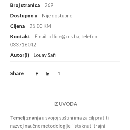
Broj stranica
269
Dostupno u
Nije dostupno
Cijena
25,00 KM
Kontakt
Email: office@cns.ba, telefon:
033716042
Autor(i)
Louay Safi
Share
IZ UVODA
Temelj znanja
u svojoj suštini ima za cilj pratiti
razvoj naučne metodologije i istaknuti trajni