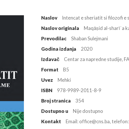
Naslov
Intencat e sheriatit si filozofi 
Naslov originala
Maqāṣid al-sharīʿa ka
Prevodilac
Shaban Sulejmani
Godina izdanja
2020
Izdavač
Centar za napredne studije
Format
B5
Uvez
Mehki
ISBN
978-9989-2011-8-9
Broj stranica
354
Dostupno u
Nije dostupno
Kontakt
Email: office@cns.ba, telefo