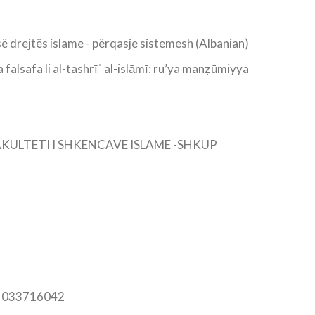
e së drejtës islame - përqasje sistemesh (Albanian)
 falsafa li al-tashrīʿ al-islāmī: ru’ya manẓūmiyya
, FAKULTETI I SHKENCAVE ISLAME -SHKUP
n: 033716042