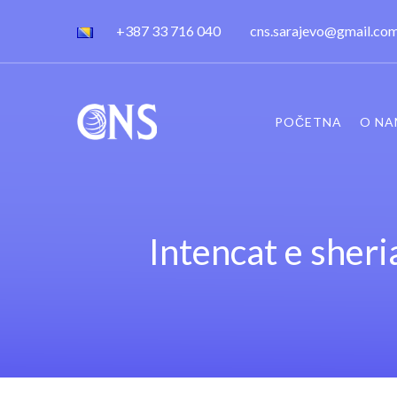
+387 33 716 040
cns.sarajevo@gmail.co
POČETNA
O NA
Intencat e sheria