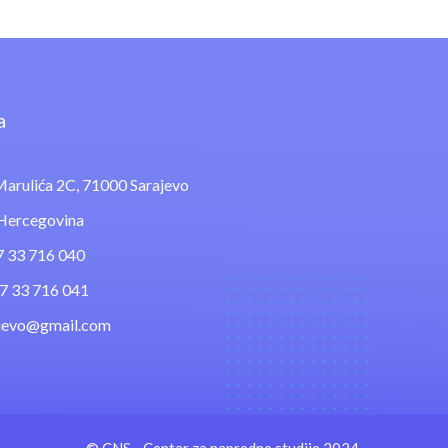
a
arulića 2C, 71000 Sarajevo
 Hercegovina
7 33 716 040
87 33 716 041
ajevo@gmail.com