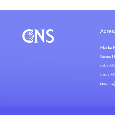
Adres
Marka M
Bosna i
tel: +38
fax: +3
cns.sar