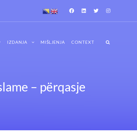
IZDANJA
MIŠLJENJA
CONTEXT
 islame – përqasje