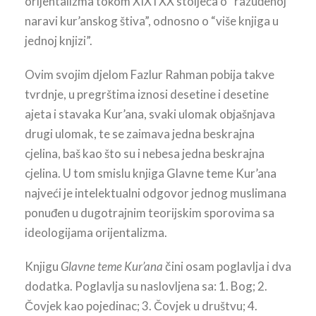
orijentalizma tokom XIX i XX stoljeća o “razuđenoj
naravi kur’anskog štiva”, odnosno o “više knjiga u
jednoj knjizi”.
Ovim svojim djelom Fazlur Rahman pobija takve
tvrdnje, u pregrštima iznosi desetine i desetine
ajeta i stavaka Kur’ana, svaki ulomak objašnjava
drugi ulomak, te se zaimava jedna beskrajna
cjelina, baš kao što su i nebesa jedna beskrajna
cjelina. U tom smislu knjiga Glavne teme Kur’ana
najveći je intelektualni odgovor jednog muslimana
ponuđen u dugotrajnim teorijskim sporovima sa
ideologijama orijentalizma.
Knjigu
Glavne teme Kur’ana
čini osam poglavlja i dva
dodatka. Poglavlja su naslovljena sa: 1. Bog; 2.
Čovjek kao pojedinac; 3. Čovjek u društvu; 4.