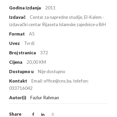
Godina izdanja
2011
Izdavač
Centar za napredne studije, El-Kalem -
izdavački centar Rijaseta Islamske zajednice u BiH
Format
A5
Uvez
Tvrdi
Broj stranica
372
Cijena
20,00 KM
Dostupno u
Nije dostupno
Kontakt
Email: office@cns.ba, telefon:
033716042
Autor(i)
Fazlur Rahman
Share