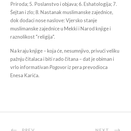
Priroda; 5. Poslanstvo i objava; 6. Eshatologija; 7.
Šejtan i zlo; 8. Nastanak muslimanske zajednice,
dok dodaci nose naslove: Vjersko stanje
muslimanske zajednice u Mekki i Narod knjige i
raznolikost “religija”.
Na kraju knjige – koja će, nesumnjivo, privući veliku
pažnju čitalaca i biti rado čitana – dat je obiman i
vrlo informativan
Pogovor
iz pera prevodioca
Enesa Karića.
PREV
NEXT