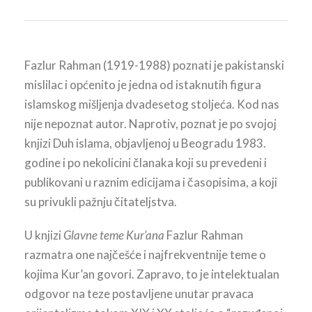
Fazlur Rahman (1919-1988) poznati je pakistanski
mislilac i općenito je jedna od istaknutih figura
islamskog mišljenja dvadesetog stoljeća. Kod nas
nije nepoznat autor. Naprotiv, poznat je po svojoj
knjizi Duh islama, objavljenoj u Beogradu 1983.
godine i po nekolicini članaka koji su prevedeni i
publikovani u raznim edicijama i časopisima, a koji
su privukli pažnju čitateljstva.
U knjizi
Glavne teme Kur’ana
Fazlur Rahman
razmatra one najčešće i najfrekventnije teme o
kojima Kur’an govori. Zapravo, to je intelektualan
odgovor na teze postavljene unutar pravaca