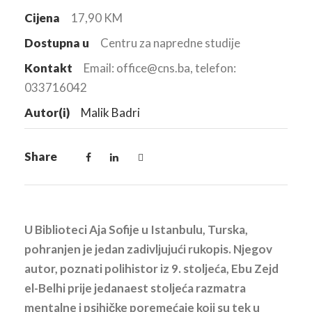
Cijena
17,90 KM
Dostupna u
Centru za napredne studije
Kontakt
Email: office@cns.ba, telefon:
033716042
Autor(i)
Malik Badri
Share
U Biblioteci Aja Sofije u Istanbulu, Turska,
pohranjen je jedan zadivljujući rukopis. Njegov
autor, poznati polihistor iz 9. stoljeća, Ebu Zejd
el-Belhi prije jedanaest stoljeća razmatra
mentalne i psihičke poremećaje koji su tek u