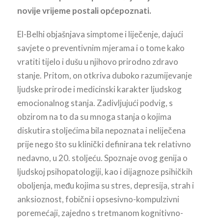
novije vrijeme postali općepoznati.
El-Belhi objašnjava simptome i liječenje, dajući
savjete o preventivnim mjerama i o tome kako
vratiti tijelo i dušu u njihovo prirodno zdravo
stanje. Pritom, on otkriva duboko razumijevanje
ljudske prirode i medicinski karakter ljudskog
emocionalnog stanja. Zadivljujući podvig, s
obzirom na to da su mnoga stanja o kojima
diskutira stoljećima bila nepoznata i neliječena
prije nego što su klinički definirana tek relativno
nedavno, u 20. stoljeću. Spoznaje ovog genija o
ljudskoj psihopatologiji, kao i dijagnoze psihičkih
oboljenja, među kojima su stres, depresija, strah i
anksioznost, fobični i opsesivno-kompulzivni
poremećaji, zajedno s tretmanom kognitivno-