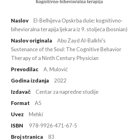
Naslov
El-Belhijeva Opskrba duše: kognitivno-
bihevioralna terapija ljekara iz 9. stoljeća (bosnian)
Naslov originala
Abu Zayd Al-Balkhi’s
Sustenance of the Soul: The Cognitive Behavior
Therapy of a Ninth Century Physician
Prevodilac
A. Mulović
Godina izdanja
2022
Izdavač
Centar za napredne studije
Format
A5
Uvez
Mehki
ISBN
978-9926-471-67-5
Broj stranica
83