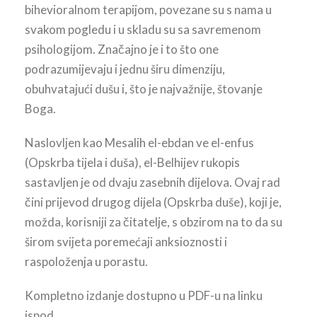
bihevioralnom terapijom, povezane su s nama u
svakom pogledu i u skladu su sa savremenom
psihologijom. Značajno je i to što one
podrazumijevaju i jednu širu dimenziju,
obuhvatajući dušu i, što je najvažnije, štovanje
Boga.
Naslovljen kao Mesalih el-ebdan ve el-enfus
(Opskrba tijela i duša), el-Belhijev rukopis
sastavljen je od dvaju zasebnih dijelova. Ovaj rad
čini prijevod drugog dijela (Opskrba duše), koji je,
možda, korisniji za čitatelje, s obzirom na to da su
širom svijeta poremećaji anksioznosti i
raspoloženja u porastu.
Kompletno izdanje dostupno u PDF-u na linku
ispod.