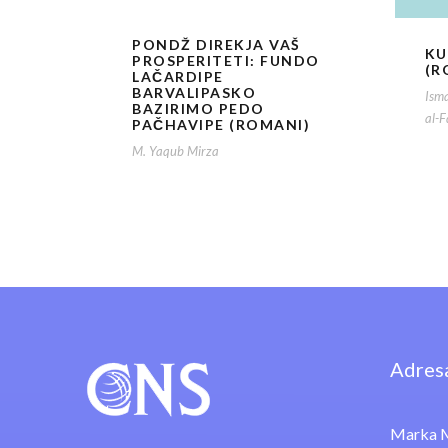
PONDŽ DIREKJA VAŠ
KU
PROSPERITETI: FUNDO
(R
LAČARDIPE
BARVALIPASKO
Isma
BAZIRIMO PEDO
al-F
PAČHAVIPE (ROMANI)
M. Yaqub Mirza
Adres
Marka M