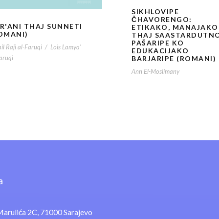
SIKHLOVIPE
ČHAVORENGO:
R'ANI THAJ SUNNETI
ETIKAKO, MANAJAKO
OMANI)
THAJ SAASTARDUTN
PAŠARIPE KO
il Raji al-Faruqi
/
Lois Lamya'
EDUKACIJAKO
aruqi
BARJARIPE (ROMANI)
Ann El-Moslimany
a
arulića 2C, 71000 Sarajevo