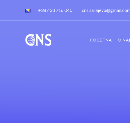
+387 33 716 040
cns.sarajevo@gmail.co
POČETNA
O NA