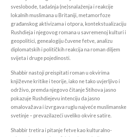
sveslobode, tadašnja (ne)snalaženja i reakcije
lokalnih muslimana u Britaniji, metamorfoze
građanskog aktivizama i otpora, kontekstualizaciju
Rushdieja i njegovog romana u savremenoj kulturi i
geopolitici, genealogiju čuvene fetve, analizu
diplomatskih i političkih reakcija na roman diljem
svijeta i druge pojedinosti.
Shabbir nastoji preispitati roman u okvirima
književne kritike i teorije, iako ne tako uvjerljivo i
održivo, premda njegovo čitanje Stihova jasno
pokazuje Rushdiejevu intenciju da jasno
omalovažava i izvrgava ruglu najveće muslimanske
svetinje – prevazilazeći uveliko okvire satire.
Shabbir tretira i pitanje fetve kao kulturalno-