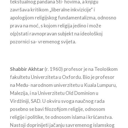
tekstualnog pandana Sti- hovima, a knjigu
završava kritikom „liberalne inkvizicije“ i
apologijom religijskog fundamentalizma, odnosno
prava na moć, s kojom religija jedino i može
o(p)stati ravnopravan subjekt na ideološkoj
pozornici sa- vremenog svijeta.
Shabbir Akhtar
(r. 1960) profesor je na Teološkom
fakultetu Univerziteta u Oxfordu. Bio je profesor
na Među- narodnom univerzitetu u Kuala Lumpuru,
Malezija, i na Univerzitetu Old Dominion u
Virdžiniji, SAD. U okviru svoga naučnog rada
posebno se bavi filozofijom religije, odnosom
religije i politike, te odnosom islama i kršćanstva.
Nastoji doprinijeti jačanju savremenog islamskog