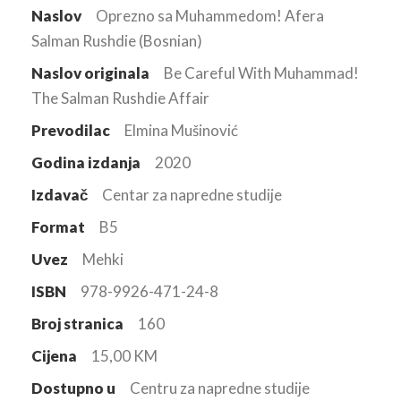
Naslov
Oprezno sa Muhammedom! Afera
Salman Rushdie (Bosnian)
Naslov originala
Be Careful With Muhammad!
The Salman Rushdie Affair
Prevodilac
Elmina Mušinović
Godina izdanja
2020
Izdavač
Centar za napredne studije
Format
B5
Uvez
Mehki
ISBN
978-9926-471-24-8
Broj stranica
160
Cijena
15,00 KM
Dostupno u
Centru za napredne studije