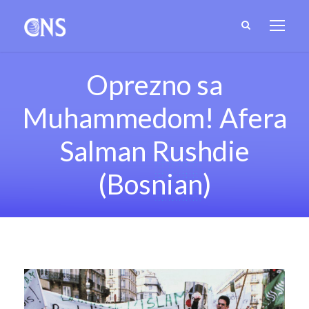
Oprezno sa
Muhammedom! Afera
Salman Rushdie
(Bosnian)