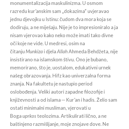
monumentalizacija maskulinizma. U osmom
razredu kur’anskim sam „dokazima“ uvjeravao
jednu djevojku u Istinu: čudom dva mora koja se
dodiruju, a ne miješaju. Nije je to impresioniralo a ja
nisam vjerovao kako neko može imati tako divne
oči koje ne vide. U medresi, osim na
čitanju
Munkiza
i djela
Allah
Ahmeda Behdžeta, nije
insistirano na islamskom štivu. Ono je bubano,
memorirano, što je, uostalom, edukativni urnek
našeg obrazovanja. Hifz kao univerzalna forma
znanja. Na fakultetu je nastupio period
oslobođenja. Veliki autori zapadne filozofije i
književnosti a od islama ─ Kur’an i hadis. Želio sam
ostati minimalni musliman, vjerovati u
Boga
uprkos
teolozima. Artikulirati lično, a ne
baštinjeno razmišljanje, moje znojave dove. Ne