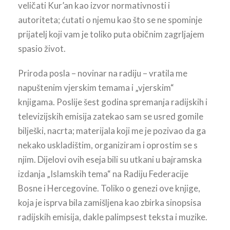
veličati Kur’an kao izvor normativnosti i
autoriteta; ćutati o njemu kao što se ne spominje
prijatelj koji vam je toliko puta običnim zagrljajem
spasio život.
Priroda posla – novinar na radiju – vratila me
napuštenim vjerskim temama i „vjerskim“
knjigama. Poslije šest godina spremanja radijskih i
televizijskih emisija zatekao sam se usred gomile
bilješki, nacrta; materijala koji me je pozivao da ga
nekako uskladištim, organiziram i oprostim se s
njim. Dijelovi ovih eseja bili su utkani u bajramska
izdanja „Islamskih tema“ na Radiju Federacije
Bosne i Hercegovine. Toliko o genezi ove knjige,
koja je isprva bila zamišljena kao zbirka sinopsisa
radijskih emisija, dakle palimpsest teksta i muzike.