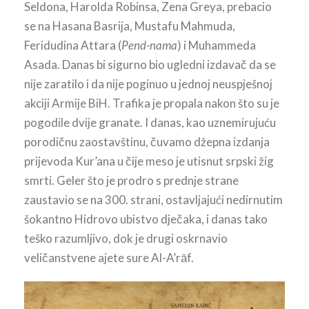
Seldona, Harolda Robinsa, Zena Greya, prebacio
se na Hasana Basrija, Mustafu Mahmuda,
Feridudina Attara (
Pend-nama
) i Muhammeda
Asada. Danas bi sigurno bio ugledni izdavač da se
nije zaratilo i da nije poginuo u jednoj neuspješnoj
akciji Armije BiH. Trafika je propala nakon što su je
pogodile dvije granate. I danas, kao uznemirujuću
porodičnu zaostavštinu, čuvamo džepna izdanja
prijevoda Kur’ana u čije meso je utisnut srpski žig
smrti. Geler što je prodro s prednje strane
zaustavio se na 300. strani, ostavljajući nedirnutim
šokantno Hidrovo ubistvo dječaka, i danas tako
teško razumljivo, dok je drugi oskrnavio
veličanstvene ajete sure Al-A’rāf.