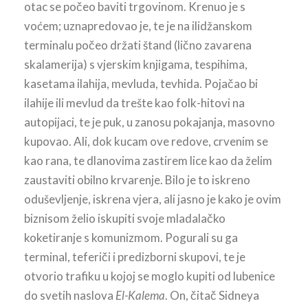
otac se počeo baviti trgovinom. Krenuo je s
voćem; uznapredovao je, te je na ilidžanskom
terminalu počeo držati štand (lično zavarena
skalamerija) s vjerskim knjigama, tespihima,
kasetama ilahija, mevluda, tevhida. Pojačao bi
ilahije ili mevlud da trešte kao folk-hitovi na
autopijaci, te je puk, u zanosu pokajanja, masovno
kupovao. Ali, dok kucam ove redove, crvenim se
kao rana, te dlanovima zastirem lice kao da želim
zaustaviti obilno krvarenje. Bilo je to iskreno
oduševljenje, iskrena vjera, ali jasno je kako je ovim
biznisom želio iskupiti svoje mladalačko
koketiranje s komunizmom. Pogurali su ga
terminal, teferiči i predizborni skupovi, te je
otvorio trafiku u kojoj se moglo kupiti od lubenice
do svetih naslova
El-Kalema
. On, čitač Sidneya