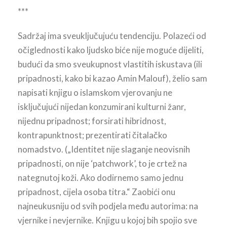
***
Sadržaj ima sveuključujuću tendenciju. Polazeći od
očiglednosti kako ljudsko biće nije moguće dijeliti,
budući da smo sveukupnost vlastitih iskustava (ili
pripadnosti, kako bi kazao Amin Malouf), želio sam
napisati knjigu o islamskom vjerovanju ne
isključujući nijedan konzumirani kulturni žanr,
nijednu pripadnost; forsirati hibridnost,
kontrapunktnost; prezentirati čitalačko
nomadstvo. („Identitet nije slaganje neovisnih
pripadnosti, on nije ‘patchwork’, to je crtež na
nategnutoj koži. Ako dodirnemo samo jednu
pripadnost, cijela osoba titra.“ Zaobići onu
najneukusniju od svih podjela među autorima: na
vjernike i nevjernike. Knjigu u kojoj bih spojio sve