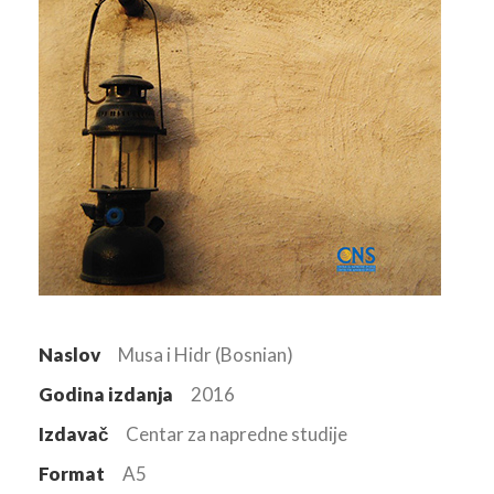
Naslov
Musa i Hidr (Bosnian)
Godina izdanja
2016
Izdavač
Centar za napredne studije
Format
A5