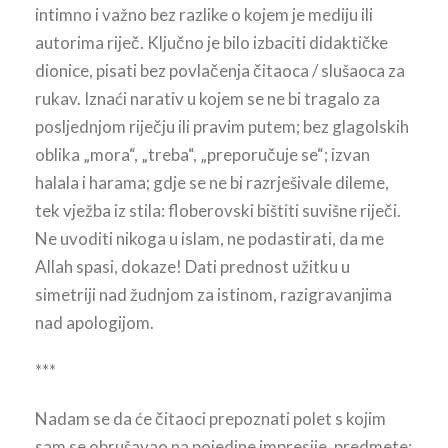
intimno i važno bez razlike o kojem je mediju ili
autorima riječ. Ključno je bilo izbaciti didaktičke
dionice, pisati bez povlačenja čitaoca / slušaoca za
rukav. Iznaći narativ u kojem se ne bi tragalo za
posljednjom riječju ili pravim putem; bez glagolskih
oblika „mora“, „treba“, „preporučuje se“; izvan
halala i harama; gdje se ne bi razrješivale dileme,
tek vježba iz stila: floberovski bištiti suvišne riječi.
Ne uvoditi nikoga u islam, ne podastirati, da me
Allah spasi, dokaze! Dati prednost užitku u
simetriji nad žudnjom za istinom, razigravanjima
nad apologijom.
***
Nadam se da će čitaoci prepoznati polet s kojim
sam se obrušavao na pojedine impresije, predmete;