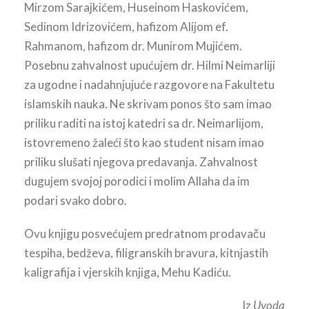
Mirzom Sarajkićem, Huseinom Haskovićem,
Sedinom Idrizovićem, hafizom Alijom ef.
Rahmanom, hafizom dr. Munirom Mujićem.
Posebnu zahvalnost upućujem dr. Hilmi Neimarliji
za ugodne i nadahnjujuće razgovore na Fakultetu
islamskih nauka. Ne skrivam ponos što sam imao
priliku raditi na istoj katedri sa dr. Neimarlijom,
istovremeno žaleći što kao student nisam imao
priliku slušati njegova predavanja. Zahvalnost
dugujem svojoj porodici i molim Allaha da im
podari svako dobro.
Ovu knjigu posvećujem predratnom prodavaču
tespiha, bedževa, filigranskih bravura, kitnjastih
kaligrafija i vjerskih knjiga, Mehu Kadiću.
Iz
Uvoda