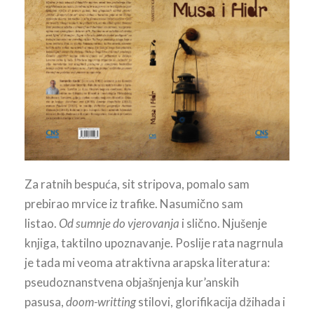
Za ratnih bespuća, sit stripova, pomalo sam
prebirao mrvice iz trafike. Nasumično sam
listao.
Od sumnje do vjerovanja
i slično. Njušenje
knjiga, taktilno upoznavanje. Poslije rata nagrnula
je tada mi veoma atraktivna arapska literatura:
pseudoznanstvena objašnjenja kur’anskih
pasusa,
doom-writting
stilovi, glorifikacija džihada i