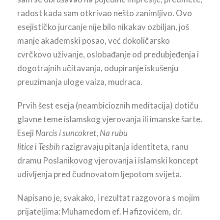
radost kada sam otkrivao nešto zanimljivo. Ovo
esejističko jurcanje nije bilo nikakav ozbiljan, još
manje akademski posao, već dokoličarsko
cvrčkovo uživanje, oslobađanje od predubjeđenja i
dogotrajnih učitavanja, odupiranje iskušenju
preuzimanja uloge vaiza, mudraca.
Prvih šest eseja (neambicioznih meditacija) dotiču
glavne teme islamskog vjerovanja ili imanske šarte.
Eseji
Narcis i suncokret
,
Na rubu
litice
i
Tesbih
razigravaju pitanja identiteta, ranu
dramu Poslanikovog vjerovanja i islamski koncept
udivljenja pred čudnovatom ljepotom svijeta.
Napisano je, svakako, i rezultat razgovora s mojim
prijateljima: Muhamedom ef. Hafizovićem, dr.