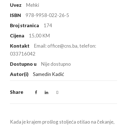
Uvez
Mehki
ISBN
978-9958-022-26-5
Broj stranica
174
Cijena
15,00 KM
Kontakt
Email: office@cns.ba, telefon:
033716042
Dostupno u
Nije dostupno
Autor(i)
Samedin Kadić
Share
Kada je krajem prošlog stoljeća otišao na čekanje,