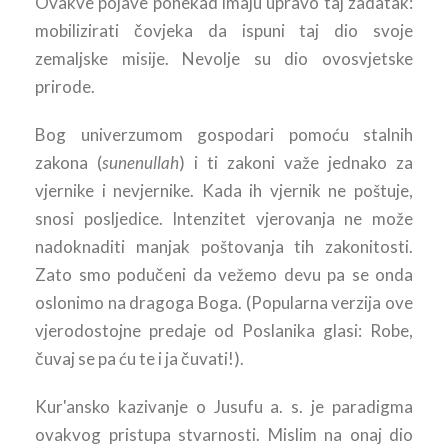
Ovakve pojave ponekad imaju upravo taj zadatak:
mobilizirati čovjeka da ispuni taj dio svoje
zemaljske misije. Nevolje su dio ovosvjetske
prirode.
Bog univerzumom gospodari pomoću stalnih
zakona (
sunenullah
) i ti zakoni važe jednako za
vjernike i nevjernike. Kada ih vjernik ne poštuje,
snosi posljedice. Intenzitet vjerovanja ne može
nadoknaditi manjak poštovanja tih zakonitosti.
Zato smo podučeni da vežemo devu pa se onda
oslonimo na dragoga Boga. (Popularna verzija ove
vjerodostojne predaje od Poslanika glasi: Robe,
čuvaj se pa ću te i ja čuvati!).
Kur'ansko kazivanje o Jusufu a. s. je paradigma
ovakvog pristupa stvarnosti. Mislim na onaj dio