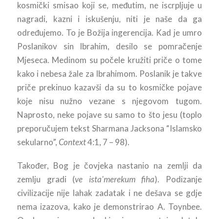
kosmički smisao koji se, međutim, ne iscrpljuje u
nagradi, kazni i iskušenju, niti je naše da ga
određujemo. To je Božija ingerencija. Kad je umro
Poslanikov sin Ibrahim, desilo se pomračenje
Mjeseca. Medinom su počele kružiti priče o tome
kako i nebesa žale za Ibrahimom. Poslanik je takve
priče prekinuo kazavši da su to kosmičke pojave
koje nisu nužno vezane s njegovom tugom.
Naprosto, neke pojave su samo to što jesu (toplo
preporučujem tekst Sharmana Jacksona “Islamsko
sekularno”,
Context
4:1, 7 – 98).
Također, Bog je čovjeka nastanio na zemlji da
zemlju gradi (
ve ista'merekum fiha
). Podizanje
civilizacije nije lahak zadatak i ne dešava se gdje
nema izazova, kako je demonstrirao A. Toynbee.