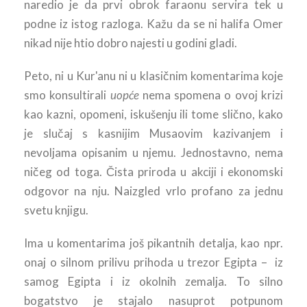
naredio je da prvi obrok faraonu servira tek u
podne iz istog razloga. Kažu da se ni halifa Omer
nikad nije htio dobro najesti u godini gladi.
Peto, ni u Kur'anu ni u klasičnim komentarima koje
smo konsultirali
uopće
nema spomena o ovoj krizi
kao kazni, opomeni, iskušenju ili tome slično, kako
je slučaj s kasnijim Musaovim kazivanjem i
nevoljama opisanim u njemu. Jednostavno, nema
ničeg od toga. Čista priroda u akciji i ekonomski
odgovor na nju. Naizgled vrlo profano za jednu
svetu knjigu.
Ima u komentarima još pikantnih detalja, kao npr.
onaj o silnom prilivu prihoda u trezor Egipta – iz
samog Egipta i iz okolnih zemalja. To silno
bogatstvo je stajalo nasuprot potpunom