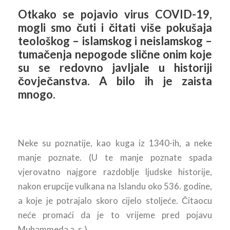
Otkako se pojavio virus COVID-19,
mogli smo čuti i čitati više pokušaja
teološkog – islamskog i neislamskog –
tumačenja nepogode slične onim koje
su se redovno javljale u historiji
čovječanstva. A bilo ih je zaista
mnogo.
Neke su poznatije, kao kuga iz 1340-ih, a neke
manje poznate. (U te manje poznate spada
vjerovatno najgore razdoblje ljudske historije,
nakon erupcije vulkana na Islandu oko 536. godine,
a koje je potrajalo skoro cijelo stoljeće. Čitaocu
neće promaći da je to vrijeme pred pojavu
Muhammeda a. s.).