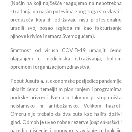
(Način na koji najčešće reagujemo na nepotrebna
stradanja na našim putevima zbog toga što vlasti i
preduzeća koja ih održavaju nisu profesionalno
uradili svoj posao izgleda mi kao fakturisanje
njihove krivice i nemara Svemogućem).
Smrtnost od virusa COVID-19 umanjit ćemo
ulaganjem u medicinska istraživanja, boljom
opremom i organizacijom zdravstva.
Poput Jusufa a. s. ekonomske posljedice pandemije
ublažit ćemo temeljitim planiranjem i programima
podrške privredi. Nema u takvom pristupu ništa
neislamsko ni antibožansko. Velikom hazreti
Omeru nije trebalo da dva puta kao halifa doživi
glad. Odmah je uveo robne rezerve (
bejt ed-dekik
) i
naredio čišćenje i ponovno stavljanje u funkciju