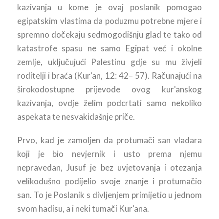
kazivanja u kome je ovaj poslanik pomogao
egipatskim vlastima da poduzmu potrebne mjere i
spremno dočekaju sedmogodišnju glad te tako od
katastrofe spasu ne samo Egipat već i okolne
zemlje, uključujući Palestinu gdje su mu živjeli
roditelji i braća (Kur'an, 12: 42– 57). Računajući na
širokodostupne prijevode ovog kur'anskog
kazivanja, ovdje želim podcrtati samo nekoliko
aspekata te nesvakidašnje priče.
Prvo, kad je zamoljen da protumači san vladara
koji je bio nevjernik i usto prema njemu
nepravedan, Jusuf je bez uvjetovanja i otezanja
velikodušno podijelio svoje znanje i protumačio
san. To je Poslanik s divljenjem primijetio u jednom
svom hadisu, a i neki tumači Kur'ana.