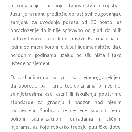
osiromašenju i padanju stanovništva u ropstvo.
Jusuf je faraonu predložio oprost svih dugovanja u
zamjenu za uvođenje poreza od 20 posto, uz
obrazloženje da ih nije spašavao od gladi da bi ih
sada ostavio u dužničkom ropstvu. Fascinantna je i
jedna od mjera kojom je Jusuf ljudima naložio da u
nerodnim godinama uzalud ne siju ništa i tako
uštede na sjemenu.
Da zaključimo, na osnovu dosad rečenog, apelujem
da uporedo pa i prije teologiziranja o, recimo,
zemljotresima kao kazni ili iskušenju pooštrimo
standarde za gradnju i nadzor nad njenim
izvođenjem. Saobraćajne nesreće smanjit ćemo
boljom signalizacijom, ogradama i sličnim
mjerama, uz koje svakako trebaju putničke dove.