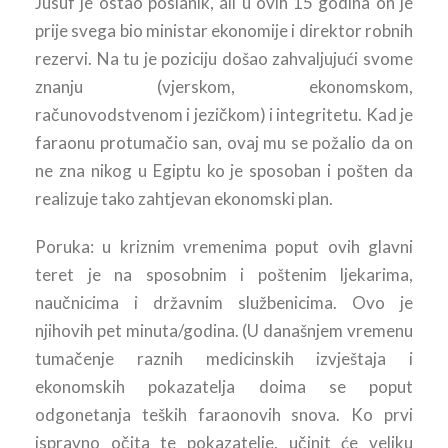
Jusuf je ostao poslanik, ali u ovih 15 godina on je
prije svega bio ministar ekonomije i direktor robnih
rezervi. Na tu je poziciju došao zahvaljujući svome
znanju (vjerskom, ekonomskom,
računovodstvenom i jezičkom) i integritetu. Kad je
faraonu protumačio san, ovaj mu se požalio da on
ne zna nikog u Egiptu ko je sposoban i pošten da
realizuje tako zahtjevan ekonomski plan.
Poruka: u kriznim vremenima poput ovih glavni
teret je na sposobnim i poštenim ljekarima,
naučnicima i državnim službenicima. Ovo je
njihovih pet minuta/godina. (U današnjem vremenu
tumačenje raznih medicinskih izvještaja i
ekonomskih pokazatelja doima se poput
odgonetanja teških faraonovih snova. Ko prvi
ispravno očita te pokazatelje, učinit će veliku