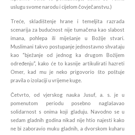
uslugu svome narodu i cijelom čovječanstvu.)
Treće, skladištenje hrane i temeljita razrada
scenarija za budućnost nije tumačena kao slabost
imana, pohlepa ili miješanje u Božije stvari.
Muslimani takvo postupanje jednostavno shvataju
kao “bježanje od jednog ka drugom Božijem
određenju”, kako će to kasnije artikulirati hazreti
Omer, kad mu je neko prigovorio što poštuje
pravila o izolaciji u vrijeme kuge.
Četvrto, od vjerskog nauka Jusuf, a. s. je u
pomenutom periodu posebno naglašavao
solidarnost s onima koji gladuju. Navodno se u
sedam gladnih godina nikad nije htio najesti kako
ne bi zaboravio muku gladnih, a dvorskom kuharu