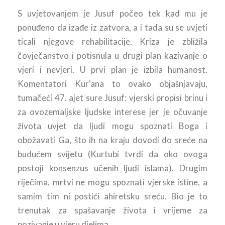
S uvjetovanjem je Jusuf počeo tek kad mu je
ponuđeno da izađe iz zatvora, a i tada su se uvjeti
ticali njegove rehabilitacije. Kriza je zbližila
čovječanstvo i potisnula u drugi plan kazivanje o
vjeri i nevjeri. U prvi plan je izbila humanost.
Komentatori Kur'ana to ovako objašnjavaju,
tumačeći 47. ajet sure Jusuf: vjerski propisi brinu i
za ovozemaljske ljudske interese jer je očuvanje
života uvjet da ljudi mogu spoznati Boga i
obožavati Ga, što ih na kraju dovodi do sreće na
budućem svijetu (Kurtubi tvrdi da oko ovoga
postoji konsenzus učenih ljudi islama). Drugim
riječima, mrtvi ne mogu spoznati vjerske istine, a
samim tim ni postići ahiretsku sreću. Bio je to
trenutak za spašavanje života i vrijeme za
pozivanje u vjeru djelima.