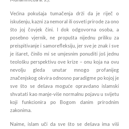
Većina pokušaja tumačenja drži da je riječ o
iskušenju, kazni za nemoral ili osveti prirode za ono
što joj čovjek čini. I dok odgovorna osoba, a
posebno vjernik, ne propušta nijednu priliku za
preispitivanje i samorefleksiju, jer sve je znak i sve
je išaret, činilo mi se umjesnim ponuditi još jednu
teološku perspektivu ove krize – onu koja na ovu
nevolju gleda unutar mnogo profanijeg
značenjskog okvira odnosno paradigme po kojoj je
sve što se dešava moguće opravdano islamski
shvatati kao manje-više normalnu pojavu u svijetu
koji funkcionira po Bogom danim prirodnim
zakonima.
Naime, islam uči da sve što se dešava ima viši