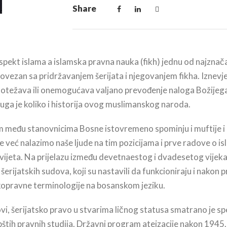
Share
pekt islama a islamska pravna nauka (fikh) jednu od najznačajn
vezan sa pridržavanjem šerijata i njegovanjem fikha. Iznevjer
a otežava ili onemogućava valjano prevođenje naloga Božijeg
ga je koliko i historija ovog muslimanskog naroda.
islam među stanovnicima Bosne istovremeno spominju i muftije 
je već nalazimo naše ljude na tim pozicijama i prve radove o 
jeta. Na prijelazu između devetnaestog i dvadesetog vijeka p
erijatskih sudova, koji su nastavili da funkcioniraju i nakon p
tskopravne terminologije na bosanskom jeziku.
dovi, šerijatsko pravo u stvarima ličnog statusa smatrano je 
štih pravnih studija. Državni program ateizacije nakon 1945. 