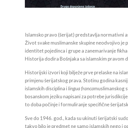
Islamsko pravo (šerijat) predstavlja normativni as
Život svake muslimanske skupine neodvojivo je po
identitet pojedinca i grupe a zanemarivanje fikh
Historija dodira Bošnjaka sa islamskim pravom du
Historijski izvori koji bilježe prve prelaske na 
primjenu šerijatskog prava. Stotinu godina kasni
islamskih disciplina i
lingua franca
muslimanskog svi
bosanskom jeziku napisani za potrebe jurisdikcije š
to doba počinje i formuliranje specifične šerija
Sve do 1946. god., kada su ukinuti šerijatski su
takvo bilo je predmet ne samo islamskih nego i op