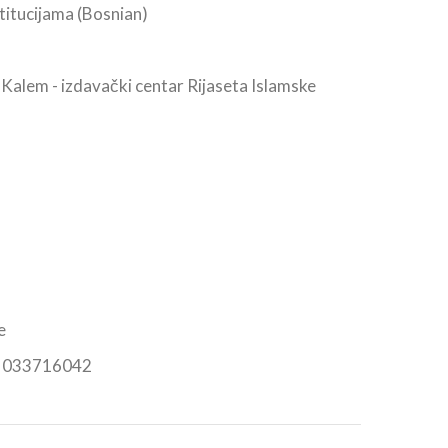
stitucijama (Bosnian)
-Kalem - izdavački centar Rijaseta Islamske
e
n: 033716042