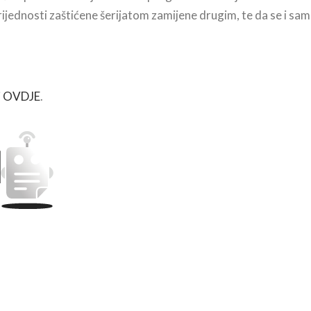
ijednosti zaštićene šerijatom zamijene drugim, te da se i sam
i
OVDJE
.