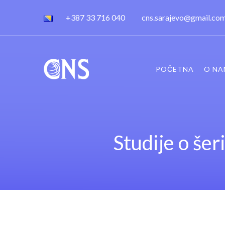
+387 33 716 040
cns.sarajevo@gmail.co
POČETNA
O NA
Studije o šer