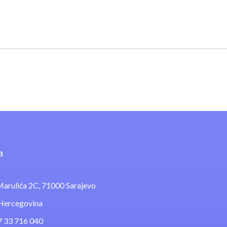
a
arulića 2C, 71000 Sarajevo
 Hercegovina
7 33 716 040