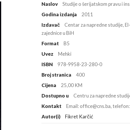
Naslov
Studije o šerijatskom pravu i in
Godina izdanja
2011
Izdavač
Centar za napredne studije, El
zajednice u BiH
Format
B5
Uvez
Mehki
ISBN
978-9958-23-280-0
Broj stranica
400
Cijena
25,00 KM
Dostupno u
Centru za napredne studij
Kontakt
Email: office@cns.ba, telefo
Autor(i)
Fikret Karčić