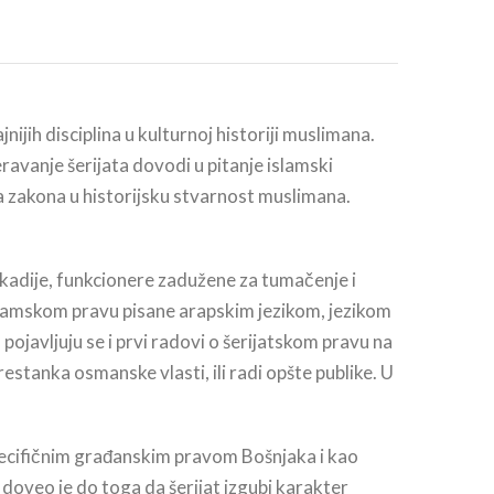
ijih disciplina u kulturnoj historiji muslimana.
avanje šerijata dovodi u pitanje islamski
a zakona u historijsku stvarnost muslimana.
i kadije, funkcionere zadužene za tumačenje i
islamskom pravu pisane arapskim jezikom, jezikom
ojavljuju se i prvi radovi o šerijatskom pravu na
restanka osmanske vlasti, ili radi opšte publike. U
specifičnim građanskim pravom Bošnjaka i kao
doveo je do toga da šerijat izgubi karakter