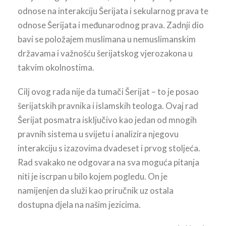
odnose na interakciju Šerijata i sekularnog prava te
odnose Šerijata i međunarodnog prava. Zadnji dio
bavi se položajem muslimana u nemuslimanskim
državama i važnošću šerijatskog vjerozakona u
takvim okolnostima.
Cilj ovog rada nije da tumači Šerijat – to je posao
šerijatskih pravnika i islamskih teologa. Ovaj rad
Šerijat posmatra isključivo kao jedan od mnogih
pravnih sistema u svijetu i analizira njegovu
interakciju s izazovima dvadeset i prvog stoljeća.
Rad svakako ne odgovara na sva moguća pitanja
niti je iscrpan u bilo kojem pogledu. On je
namijenjen da služi kao priručnik uz ostala
dostupna djela na našim jezicima.