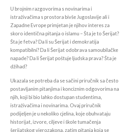
U brojnim razgovorima s novinarima i
istraživačima s prostora bivše Jugoslavije ali i
Zapadne Evrope primjetan je njihov interes za
skoro identična pitanja o islamu – Šta je to Šerijat?
Šta je fetva? Da li su Šerijat i demokratija
kompatibilni? Da li Šerijat odobrava samoubilačke
napade? Da li Šerijat poštuje ljudska prava? Šta je
džihad?
Ukazala se potreba da se sačini priručnik sa često
postavljanim pitanjima i konciznim odgovorima na
njih, koji bi bio lahko dostupan studentima,
istraživačima i novinarima. Ovaj priručnik
podijeljen je u nekoliko cjelina, koje obuhvataju
historijat, izvore, ciljeve i škole tumačenja
šerijatskog vjerozakona, zatim pitanja koja se