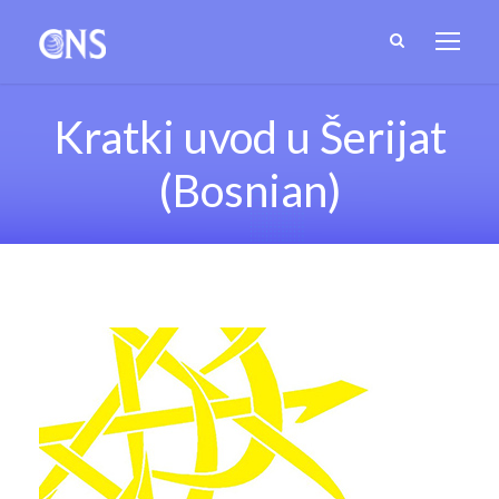
Kratki uvod u Šerijat
(Bosnian)